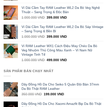
price
price
was:
is:
Ví Dài Cầm Tay RAM Leather WL2 Da Bò Veg Nghệ
1.000.000 VND.
429.000 VND.
Thuật – Sang Trọng & Độc Bản
Original
Current
1.000.000
VND
399.000
VND
price
price
was:
is:
Ví Dài Cầm Tay RAM Leather WL2 Da Bò Sáp Vintage
1.000.000 VND.
399.000 VND.
– Sang Trọng & Bền Bỉ
Original
Current
1.000.000
VND
399.000
VND
price
price
was:
is:
Ví RAM Leather WX1 Cách Điệu May Chéo Da Bò
1.000.000 VND.
399.000 VND.
Veg Nhuộm Thủ Công Màu Xanh – Ví Nam Nữ
Vintage Tinh Tế
Original
Current
1.000.000
VND
499.000
VND
price
price
was:
is:
SẢN PHẨM BÁN CHẠY NHẤT
1.000.000 VND.
499.000 VND.
Dây Đồng Hồ Da Cho Seiko 5 Quân Đội Bản 37mm
Da Bò Thật RAM Leather
Original
Current
350.000
VND
199.000
VND
price
price
was:
is:
Dây Đồng Hồ Da Cho Xiaomi Amazfit Bip Da Bò Thật
350.000 VND.
199.000 VND.