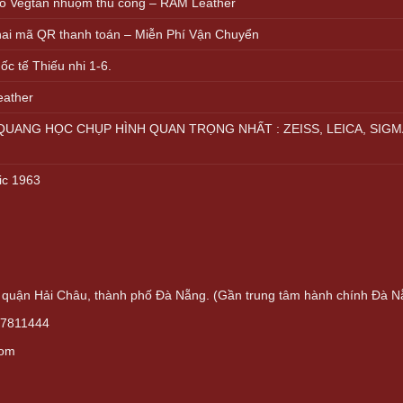
ồ Vegtan nhuộm thủ công – RAM Leather
khai mã QR thanh toán – Miễn Phí Vận Chuyển
c tế Thiếu nhi 1-6.
eather
UANG HỌC CHỤP HÌNH QUAN TRỌNG NHẤT : ZEISS, LEICA, SIGM
ic 1963
quận Hải Châu, thành phố Đà Nẵng. (Gần trung tâm hành chính Đà N
37811444
com