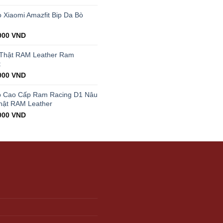
price
is:
Xiaomi Amazfit Bip Da Bò
00 VND.
199.000 VND.
000
VND
 Thật RAM Leather Ram
t
000
VND
p Cao Cấp Ram Racing D1 Nâu
hật RAM Leather
000
VND