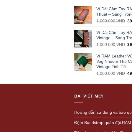
pr
wa
Ví Dài Cầm Tay R
1.
Thuật – Sang Trọn
Or
1.000.000
VND
3
pr
wa
Ví Dài Cầm Tay R
1.
Vintage – Sang Tr
Or
1.000.000
VND
3
pr
wa
Ví RAM Leather W
1.
Veg Nhuộm Thủ C
Vintage Tinh Tế
Or
1.000.000
VND
4
pr
wa
1.
BÀI VIẾT MỚI
Hướng dẫn sử dụng và bảo quả
Đệm Bundstrap quân đội RAM