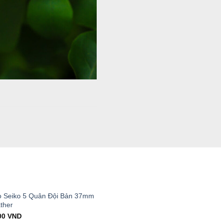
T
 Seiko 5 Quân Đội Bản 37mm
ther
al
Current
00
VND