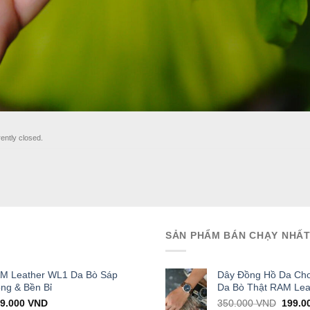
ently closed.
SẢN PHẨM BÁN CHẠY NHẤ
AM Leather WL1 Da Bò Sáp
Dây Đồng Hồ Da Cho
ọng & Bền Bỉ
Da Bò Thật RAM Lea
iginal
Current
Origin
29.000
VND
350.000
VND
199.0