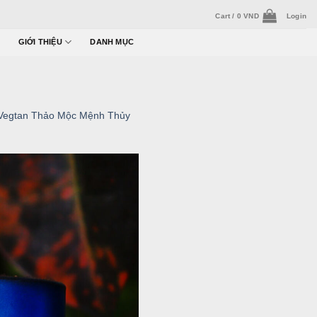
Cart /
0
VND
Login
GIỚI THIỆU
DANH MỤC
Vegtan Thảo Mộc Mệnh Thủy