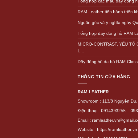
Tổng hợp các màu dây đồng h
RAM Leather tiến hành triển 
Nguồn gốc và ý nghĩa ngày Quố
Tổng hợp dây đồng hồ RAM L
MICRO-CONTRAST, YẾU TỐ Q
L…
Dây đồng hồ da bò RAM Class
THÔNG TIN CỬA HÀNG
RAM LEATHER
Showroom : 113/8 Nguyễn Du, 
Điện thoại : 0914393255 – 09
Email : ramleather.vn@gmail.
Website : https://ramleather.vn