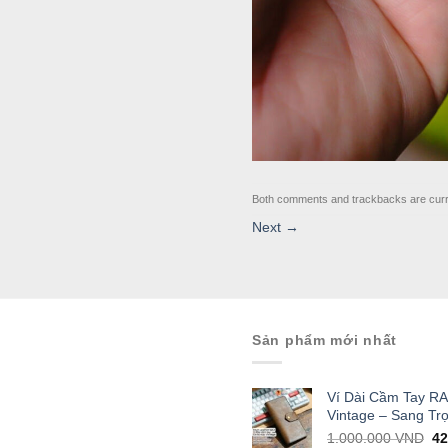
Both comments and trackbacks are curr
Next
→
Sản phẩm mới nhất
Ví Dài Cầm Tay R
Vintage – Sang Tr
Or
1.000.000
VND
4