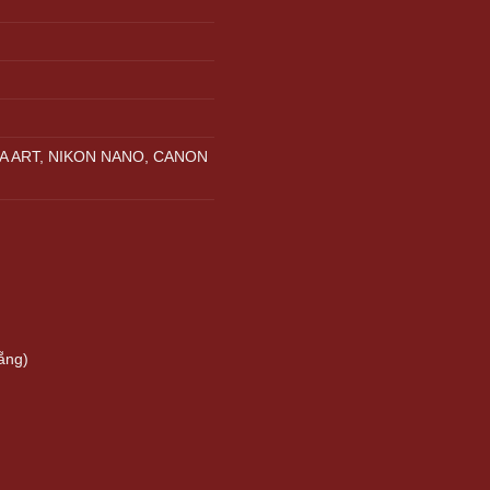
A ART, NIKON NANO, CANON
ẵng)