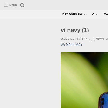
Skip
MENU
to
content
DÂY ĐỒNG HỒ
VÍ
MÁ
vi navy (1)
Published
17 Tháng 5, 2023
a
Và Mệnh Mộc