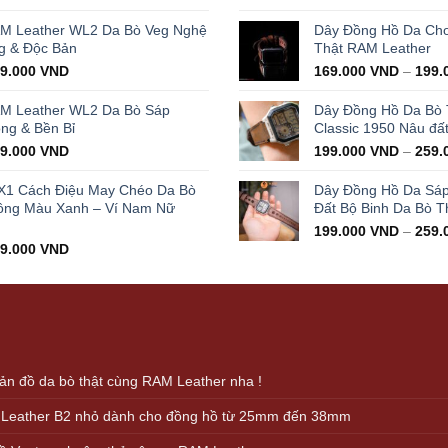
ice
price
price
s:
is:
was:
AM Leather WL2 Da Bò Veg Nghệ
Dây Đồng Hồ Da Cho 
000.000 VND.
429.000 VND.
350.0
g & Độc Bản
Thật RAM Leather
iginal
Current
99.000
VND
169.000
VND
–
199.
ice
price
s:
is:
AM Leather WL2 Da Bò Sáp
Dây Đồng Hồ Da Bò
000.000 VND.
399.000 VND.
ọng & Bền Bỉ
Classic 1950 Nâu đấ
iginal
Current
99.000
VND
199.000
VND
–
259.
ice
price
s:
is:
X1 Cách Điệu May Chéo Da Bò
Dây Đồng Hồ Da Sá
000.000 VND.
399.000 VND.
ông Màu Xanh – Ví Nam Nữ
Đất Bộ Binh Da Bò T
199.000
VND
–
259.
iginal
Current
99.000
VND
ice
price
s:
is:
000.000 VND.
499.000 VND.
n đồ da bò thật cùng RAM Leather nha !
 Leather B2 nhỏ dành cho đồng hồ từ 25mm đến 38mm