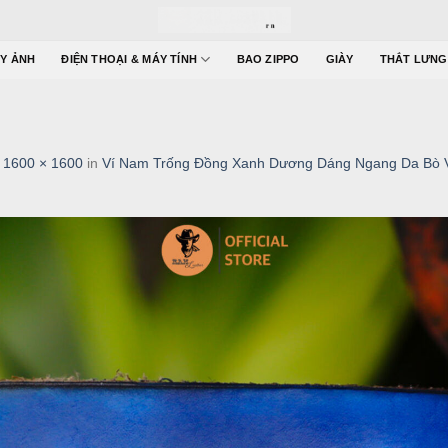
Y ẢNH
ĐIỆN THOẠI & MÁY TÍNH
BAO ZIPPO
GIÀY
THẮT LƯNG
t
1600 × 1600
in
Ví Nam Trống Đồng Xanh Dương Dáng Ngang Da Bò 