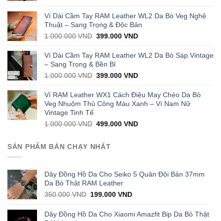
price
price
was:
is:
Ví Dài Cầm Tay RAM Leather WL2 Da Bò Veg Nghệ
1.000.000 VND.
429.000 VND.
Thuật – Sang Trọng & Độc Bản
Original
Current
1.000.000
VND
399.000
VND
price
price
was:
is:
Ví Dài Cầm Tay RAM Leather WL2 Da Bò Sáp Vintage
1.000.000 VND.
399.000 VND.
– Sang Trọng & Bền Bỉ
Original
Current
1.000.000
VND
399.000
VND
price
price
was:
is:
Ví RAM Leather WX1 Cách Điệu May Chéo Da Bò
1.000.000 VND.
399.000 VND.
Veg Nhuộm Thủ Công Màu Xanh – Ví Nam Nữ
Vintage Tinh Tế
Original
Current
1.000.000
VND
499.000
VND
price
price
was:
is:
SẢN PHẨM BÁN CHẠY NHẤT
1.000.000 VND.
499.000 VND.
Dây Đồng Hồ Da Cho Seiko 5 Quân Đội Bản 37mm
Da Bò Thật RAM Leather
Original
Current
350.000
VND
199.000
VND
price
price
was:
is:
Dây Đồng Hồ Da Cho Xiaomi Amazfit Bip Da Bò Thật
350.000 VND.
199.000 VND.