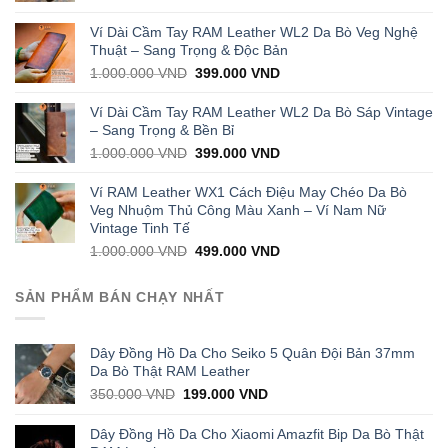
price
price
was:
is:
Ví Dài Cầm Tay RAM Leather WL2 Da Bò Veg Nghệ
1.000.000 VND.
429.000 VND.
Thuật – Sang Trọng & Độc Bản
Original
Current
1.000.000
VND
399.000
VND
price
price
was:
is:
Ví Dài Cầm Tay RAM Leather WL2 Da Bò Sáp Vintage
1.000.000 VND.
399.000 VND.
– Sang Trọng & Bền Bỉ
Original
Current
1.000.000
VND
399.000
VND
price
price
was:
is:
Ví RAM Leather WX1 Cách Điệu May Chéo Da Bò
1.000.000 VND.
399.000 VND.
Veg Nhuộm Thủ Công Màu Xanh – Ví Nam Nữ
Vintage Tinh Tế
Original
Current
1.000.000
VND
499.000
VND
price
price
was:
is:
SẢN PHẨM BÁN CHẠY NHẤT
1.000.000 VND.
499.000 VND.
Dây Đồng Hồ Da Cho Seiko 5 Quân Đội Bản 37mm
Da Bò Thật RAM Leather
Original
Current
350.000
VND
199.000
VND
price
price
was:
is:
Dây Đồng Hồ Da Cho Xiaomi Amazfit Bip Da Bò Thật
350.000 VND.
199.000 VND.