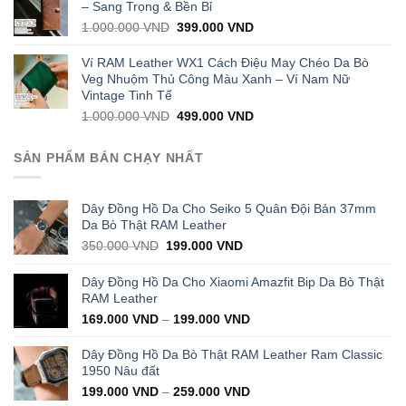
1.000.000 VND.
399.000 VND.
– Sang Trọng & Bền Bỉ
Original
Current
1.000.000
VND
399.000
VND
price
price
was:
is:
Ví RAM Leather WX1 Cách Điệu May Chéo Da Bò
1.000.000 VND.
399.000 VND.
Veg Nhuộm Thủ Công Màu Xanh – Ví Nam Nữ
Vintage Tinh Tế
Original
Current
1.000.000
VND
499.000
VND
price
price
was:
is:
SẢN PHẨM BÁN CHẠY NHẤT
1.000.000 VND.
499.000 VND.
Dây Đồng Hồ Da Cho Seiko 5 Quân Đội Bản 37mm
Da Bò Thật RAM Leather
Original
Current
350.000
VND
199.000
VND
price
price
was:
is:
Dây Đồng Hồ Da Cho Xiaomi Amazfit Bip Da Bò Thật
350.000 VND.
199.000 VND.
RAM Leather
169.000
VND
–
199.000
VND
Dây Đồng Hồ Da Bò Thật RAM Leather Ram Classic
1950 Nâu đất
199.000
VND
–
259.000
VND