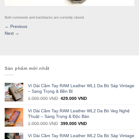
Both comments and trackbacks are currently closed.
←
Previous
Next
→
Sản phẩm mới nhất
Ví Dài Cầm Tay RAM Leather WL1 Da Bò Sáp Vintage
– Sang Trọng & Bền Bỉ
Original
Current
1.000.000
VND
429.000
VND
price
price
was:
is:
Ví Dài Cầm Tay RAM Leather WL2 Da Bò Veg Nghệ
1.000.000 VND.
429.000 VND.
Thuật – Sang Trọng & Độc Bản
Original
Current
1.000.000
VND
399.000
VND
price
price
was:
is:
Ví Dài Cầm Tay RAM Leather WL2 Da Bò Sáp Vintage