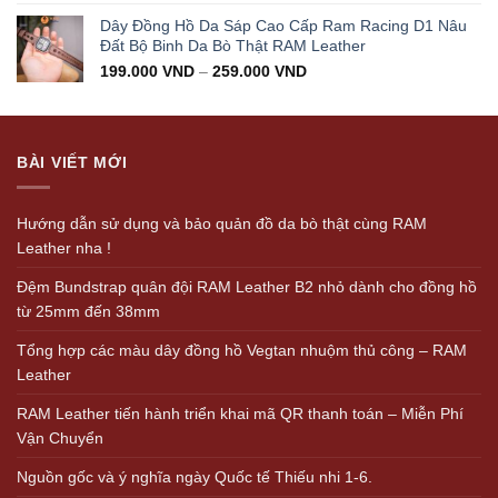
Dây Đồng Hồ Da Sáp Cao Cấp Ram Racing D1 Nâu
Đất Bộ Binh Da Bò Thật RAM Leather
199.000
VND
–
259.000
VND
BÀI VIẾT MỚI
Hướng dẫn sử dụng và bảo quản đồ da bò thật cùng RAM
Leather nha !
Đệm Bundstrap quân đội RAM Leather B2 nhỏ dành cho đồng hồ
từ 25mm đến 38mm
Tổng hợp các màu dây đồng hồ Vegtan nhuộm thủ công – RAM
Leather
RAM Leather tiến hành triển khai mã QR thanh toán – Miễn Phí
Vận Chuyển
Nguồn gốc và ý nghĩa ngày Quốc tế Thiếu nhi 1-6.