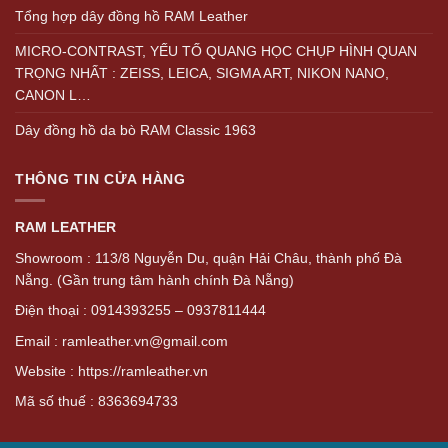
Tổng hợp dây đồng hồ RAM Leather
MICRO-CONTRAST, YẾU TỐ QUANG HỌC CHỤP HÌNH QUAN
TRỌNG NHẤT : ZEISS, LEICA, SIGMA ART, NIKON NANO,
CANON L…
Dây đồng hồ da bò RAM Classic 1963
THÔNG TIN CỬA HÀNG
RAM LEATHER
Showroom : 113/8 Nguyễn Du, quận Hải Châu, thành phố Đà
Nẵng. (Gần trung tâm hành chính Đà Nẵng)
Điện thoại : 0914393255 – 0937811444
Email : ramleather.vn@gmail.com
Website : https://ramleather.vn
Mã số thuế : 8363694733