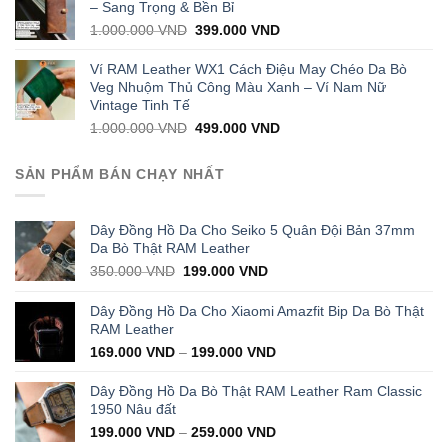
1.000.000 VND.
399.000 VND.
– Sang Trọng & Bền Bỉ
Original
Current
1.000.000
VND
399.000
VND
price
price
was:
is:
Ví RAM Leather WX1 Cách Điệu May Chéo Da Bò
1.000.000 VND.
399.000 VND.
Veg Nhuộm Thủ Công Màu Xanh – Ví Nam Nữ
Vintage Tinh Tế
Original
Current
1.000.000
VND
499.000
VND
price
price
was:
is:
SẢN PHẨM BÁN CHẠY NHẤT
1.000.000 VND.
499.000 VND.
Dây Đồng Hồ Da Cho Seiko 5 Quân Đội Bản 37mm
Da Bò Thật RAM Leather
Original
Current
350.000
VND
199.000
VND
price
price
was:
is:
Dây Đồng Hồ Da Cho Xiaomi Amazfit Bip Da Bò Thật
350.000 VND.
199.000 VND.
RAM Leather
169.000
VND
–
199.000
VND
Dây Đồng Hồ Da Bò Thật RAM Leather Ram Classic
1950 Nâu đất
199.000
VND
–
259.000
VND