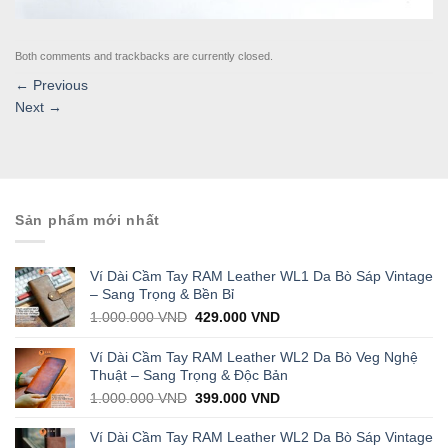
Both comments and trackbacks are currently closed.
←
Previous
Next
→
Sản phẩm mới nhất
Ví Dài Cầm Tay RAM Leather WL1 Da Bò Sáp Vintage
– Sang Trọng & Bền Bỉ
Original
Current
1.000.000
VND
429.000
VND
price
price
was:
is:
Ví Dài Cầm Tay RAM Leather WL2 Da Bò Veg Nghệ
1.000.000 VND.
429.000 VND.
Thuật – Sang Trọng & Độc Bản
Original
Current
1.000.000
VND
399.000
VND
price
price
was:
is:
Ví Dài Cầm Tay RAM Leather WL2 Da Bò Sáp Vintage