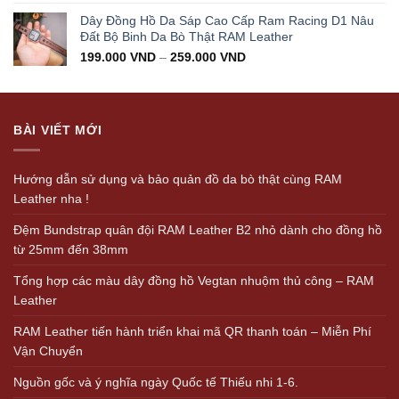
Dây Đồng Hồ Da Sáp Cao Cấp Ram Racing D1 Nâu
Đất Bộ Binh Da Bò Thật RAM Leather
199.000
VND
–
259.000
VND
BÀI VIẾT MỚI
Hướng dẫn sử dụng và bảo quản đồ da bò thật cùng RAM
Leather nha !
Đệm Bundstrap quân đội RAM Leather B2 nhỏ dành cho đồng hồ
từ 25mm đến 38mm
Tổng hợp các màu dây đồng hồ Vegtan nhuộm thủ công – RAM
Leather
RAM Leather tiến hành triển khai mã QR thanh toán – Miễn Phí
Vận Chuyển
Nguồn gốc và ý nghĩa ngày Quốc tế Thiếu nhi 1-6.