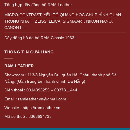
Tổng hợp dây đồng hồ RAM Leather
MICRO-CONTRAST, YẾU TỐ QUANG HỌC CHỤP HÌNH QUAN
TRỌNG NHẤT : ZEISS, LEICA, SIGMA ART, NIKON NANO,
CANON L…
Dây đồng hồ da bò RAM Classic 1963
THÔNG TIN CỬA HÀNG
RAM LEATHER
Showroom : 113/8 Nguyễn Du, quận Hải Châu, thành phố Đà
Nẵng. (Gần trung tâm hành chính Đà Nẵng)
Điện thoại : 0914393255 – 0937811444
Email : ramleather.vn@gmail.com
Website : https://ramleather.vn
Mã số thuế : 8363694733