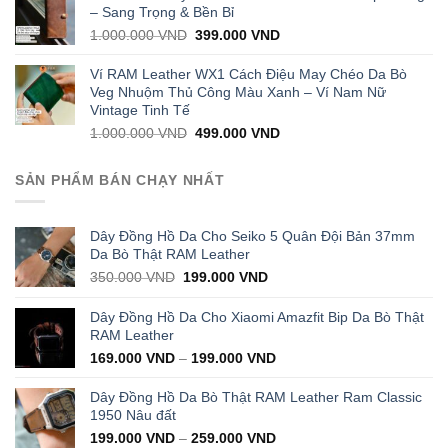
1.000.000 VND.
399.000 VND.
– Sang Trọng & Bền Bỉ
Original
Current
1.000.000
VND
399.000
VND
price
price
was:
is:
Ví RAM Leather WX1 Cách Điệu May Chéo Da Bò
1.000.000 VND.
399.000 VND.
Veg Nhuộm Thủ Công Màu Xanh – Ví Nam Nữ
Vintage Tinh Tế
Original
Current
1.000.000
VND
499.000
VND
price
price
was:
is:
SẢN PHẨM BÁN CHẠY NHẤT
1.000.000 VND.
499.000 VND.
Dây Đồng Hồ Da Cho Seiko 5 Quân Đội Bản 37mm
Da Bò Thật RAM Leather
Original
Current
350.000
VND
199.000
VND
price
price
was:
is:
Dây Đồng Hồ Da Cho Xiaomi Amazfit Bip Da Bò Thật
350.000 VND.
199.000 VND.
RAM Leather
169.000
VND
–
199.000
VND
Dây Đồng Hồ Da Bò Thật RAM Leather Ram Classic
1950 Nâu đất
199.000
VND
–
259.000
VND