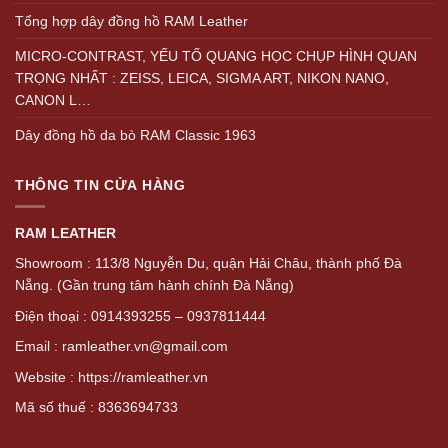
Tổng hợp dây đồng hồ RAM Leather
MICRO-CONTRAST, YẾU TỐ QUANG HỌC CHỤP HÌNH QUAN
TRỌNG NHẤT : ZEISS, LEICA, SIGMA ART, NIKON NANO,
CANON L…
Dây đồng hồ da bò RAM Classic 1963
THÔNG TIN CỬA HÀNG
RAM LEATHER
Showroom : 113/8 Nguyễn Du, quận Hải Châu, thành phố Đà
Nẵng. (Gần trung tâm hành chính Đà Nẵng)
Điện thoại : 0914393255 – 0937811444
Email : ramleather.vn@gmail.com
Website : https://ramleather.vn
Mã số thuế : 8363694733