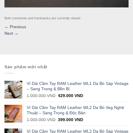
Both comments and trackbacks are currently closed.
←
Previous
Next
→
Sản phẩm mới nhất
Ví Dài Cầm Tay RAM Leather WL1 Da Bò Sáp Vintage
– Sang Trọng & Bền Bỉ
Original
Current
1.000.000
VND
429.000
VND
price
price
was:
is:
Ví Dài Cầm Tay RAM Leather WL2 Da Bò Veg Nghệ
1.000.000 VND.
429.000 VND.
Thuật – Sang Trọng & Độc Bản
Original
Current
1.000.000
VND
399.000
VND
price
price
was:
is:
Ví Dài Cầm Tay RAM Leather WL2 Da Bò Sáp Vintage