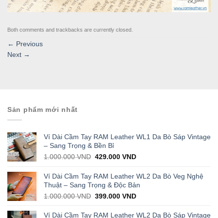
Both comments and trackbacks are currently closed.
←
Previous
Next
→
Sản phẩm mới nhất
Ví Dài Cầm Tay RAM Leather WL1 Da Bò Sáp Vintage
– Sang Trọng & Bền Bỉ
Original
Current
1.000.000
VND
429.000
VND
price
price
was:
is:
Ví Dài Cầm Tay RAM Leather WL2 Da Bò Veg Nghệ
1.000.000 VND.
429.000 VND.
Thuật – Sang Trọng & Độc Bản
Original
Current
1.000.000
VND
399.000
VND
price
price
was:
is:
Ví Dài Cầm Tay RAM Leather WL2 Da Bò Sáp Vintage