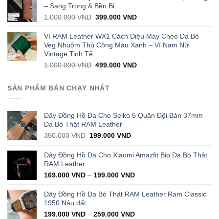
1.000.000 VND.
399.000 VND.
– Sang Trọng & Bền Bỉ
Original
Current
1.000.000
VND
399.000
VND
price
price
was:
is:
Ví RAM Leather WX1 Cách Điệu May Chéo Da Bò
1.000.000 VND.
399.000 VND.
Veg Nhuộm Thủ Công Màu Xanh – Ví Nam Nữ
Vintage Tinh Tế
Original
Current
1.000.000
VND
499.000
VND
price
price
was:
is:
SẢN PHẨM BÁN CHẠY NHẤT
1.000.000 VND.
499.000 VND.
Dây Đồng Hồ Da Cho Seiko 5 Quân Đội Bản 37mm
Da Bò Thật RAM Leather
Original
Current
350.000
VND
199.000
VND
price
price
was:
is:
Dây Đồng Hồ Da Cho Xiaomi Amazfit Bip Da Bò Thật
350.000 VND.
199.000 VND.
RAM Leather
169.000
VND
–
199.000
VND
Dây Đồng Hồ Da Bò Thật RAM Leather Ram Classic
1950 Nâu đất
199.000
VND
–
259.000
VND