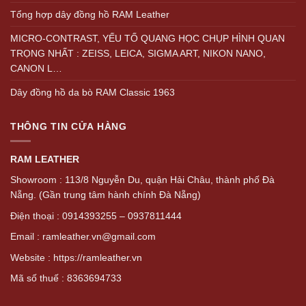
Tổng hợp dây đồng hồ RAM Leather
MICRO-CONTRAST, YẾU TỐ QUANG HỌC CHỤP HÌNH QUAN
TRỌNG NHẤT : ZEISS, LEICA, SIGMA ART, NIKON NANO,
CANON L…
Dây đồng hồ da bò RAM Classic 1963
THÔNG TIN CỬA HÀNG
RAM LEATHER
Showroom : 113/8 Nguyễn Du, quận Hải Châu, thành phố Đà
Nẵng. (Gần trung tâm hành chính Đà Nẵng)
Điện thoại : 0914393255 – 0937811444
Email : ramleather.vn@gmail.com
Website : https://ramleather.vn
Mã số thuế : 8363694733