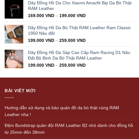
was:
is:
Dây Đồng Hồ Da Cho Xiaomi Amazfit Bip Da Bò Thật
350.000 VND.
199.000 VND.
RAM Leather
169.000
VND
–
199.000
VND
Dây Đồng Hồ Da Bò Thật RAM Leather Ram Classic
1950 Nâu đất
199.000
VND
–
259.000
VND
Dây Đồng Hồ Da Sáp Cao Cấp Ram Racing D1 Nâu
Đất Bộ Binh Da Bò Thật RAM Leather
199.000
VND
–
259.000
VND
BÀI VIẾT MỚI
Hướng dẫn sử dụng và bảo quản đồ da bò thật cùng RAM
Leather nha !
Đệm Bundstrap quân đội RAM Leather B2 nhỏ dành cho đồng hồ
từ 25mm đến 38mm