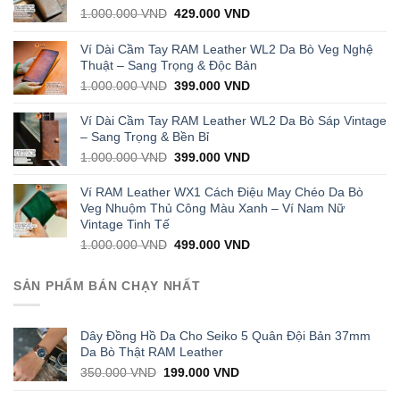
Original
Current
1.000.000
VND
429.000
VND
price
price
was:
is:
Ví Dài Cầm Tay RAM Leather WL2 Da Bò Veg Nghệ
1.000.000 VND.
429.000 VND.
Thuật – Sang Trọng & Độc Bản
Original
Current
1.000.000
VND
399.000
VND
price
price
was:
is:
Ví Dài Cầm Tay RAM Leather WL2 Da Bò Sáp Vintage
1.000.000 VND.
399.000 VND.
– Sang Trọng & Bền Bỉ
Original
Current
1.000.000
VND
399.000
VND
price
price
was:
is:
Ví RAM Leather WX1 Cách Điệu May Chéo Da Bò
1.000.000 VND.
399.000 VND.
Veg Nhuộm Thủ Công Màu Xanh – Ví Nam Nữ
Vintage Tinh Tế
Original
Current
1.000.000
VND
499.000
VND
price
price
was:
is:
SẢN PHẨM BÁN CHẠY NHẤT
1.000.000 VND.
499.000 VND.
Dây Đồng Hồ Da Cho Seiko 5 Quân Đội Bản 37mm
Da Bò Thật RAM Leather
Original
Current
350.000
VND
199.000
VND
price
price