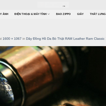
Y ẢNH
ĐIỆN THOẠI & MÁY TÍNH
BAO ZIPPO
GIÀY
THẮT LƯNG
at
1600 × 1067
in
Dây Đồng Hồ Da Bò Thật RAM Leather Ram Classic 