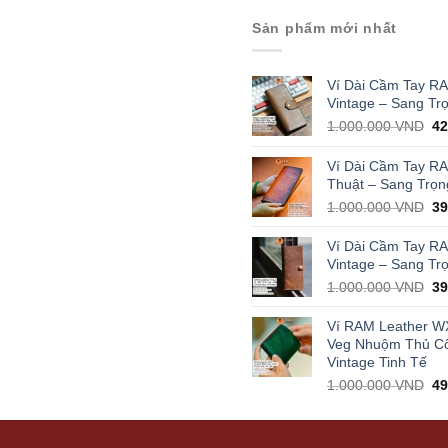
Sản phẩm mới nhất
Ví Dài Cầm Tay R
Vintage – Sang Tr
Or
1.000.000
VND
4
pr
wa
Ví Dài Cầm Tay R
1.
Thuật – Sang Trọn
Or
1.000.000
VND
3
pr
wa
Ví Dài Cầm Tay R
1.
Vintage – Sang Tr
Or
1.000.000
VND
3
pr
wa
Ví RAM Leather W
1.
Veg Nhuộm Thủ C
Vintage Tinh Tế
Or
1.000.000
VND
4
pr
wa
1.