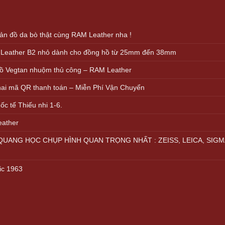
n đồ da bò thật cùng RAM Leather nha !
 Leather B2 nhỏ dành cho đồng hồ từ 25mm đến 38mm
ồ Vegtan nhuộm thủ công – RAM Leather
khai mã QR thanh toán – Miễn Phí Vận Chuyển
c tế Thiếu nhi 1-6.
eather
UANG HỌC CHỤP HÌNH QUAN TRỌNG NHẤT : ZEISS, LEICA, SIGM
ic 1963