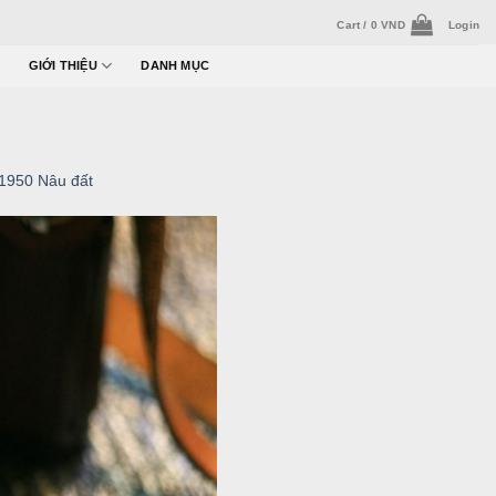
Cart /
0
VND
Login
GIỚI THIỆU
DANH MỤC
1950 Nâu đất