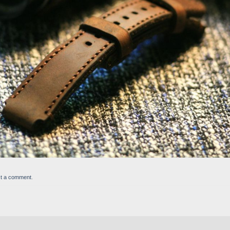
t a comment
.