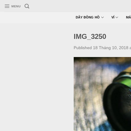
Skip
MENU
to
content
DÂY ĐỒNG HỒ
VÍ
MÁ
IMG_3250
Published
18 Tháng 10, 2018