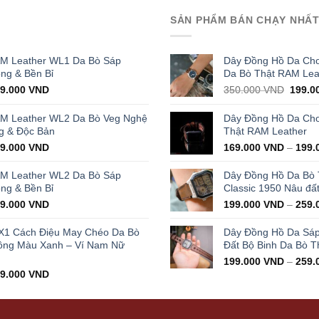
SẢN PHẨM BÁN CHẠY NHẤ
AM Leather WL1 Da Bò Sáp
Dây Đồng Hồ Da Cho
ọng & Bền Bỉ
Da Bò Thật RAM Lea
iginal
Current
Origin
29.000
VND
350.000
VND
199.0
ice
price
price
s:
is:
was:
AM Leather WL2 Da Bò Veg Nghệ
Dây Đồng Hồ Da Cho 
000.000 VND.
429.000 VND.
350.0
g & Độc Bản
Thật RAM Leather
iginal
Current
99.000
VND
169.000
VND
–
199.
ice
price
s:
is:
AM Leather WL2 Da Bò Sáp
Dây Đồng Hồ Da Bò
000.000 VND.
399.000 VND.
ọng & Bền Bỉ
Classic 1950 Nâu đấ
iginal
Current
99.000
VND
199.000
VND
–
259.
ice
price
s:
is:
X1 Cách Điệu May Chéo Da Bò
Dây Đồng Hồ Da Sá
000.000 VND.
399.000 VND.
ông Màu Xanh – Ví Nam Nữ
Đất Bộ Binh Da Bò T
199.000
VND
–
259.
iginal
Current
99.000
VND
ice
price
s:
is:
000.000 VND.
499.000 VND.