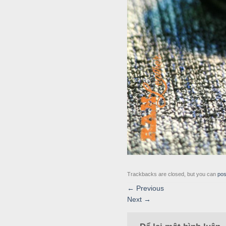
Trackbacks are closed, but you can
pos
←
Previous
Next
→