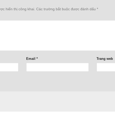
c hiển thị công khai.
Các trường bắt buộc được đánh dấu
*
Email
*
Trang web