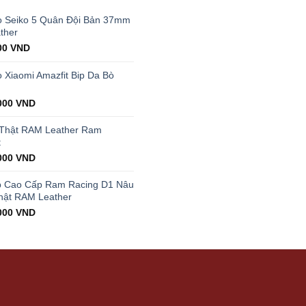
 Seiko 5 Quân Đội Bản 37mm
ther
al
Current
00
VND
price
is:
Xiaomi Amazfit Bip Da Bò
00 VND.
199.000 VND.
000
VND
 Thật RAM Leather Ram
t
000
VND
p Cao Cấp Ram Racing D1 Nâu
hật RAM Leather
000
VND