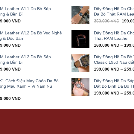
AM Leather WL1 Da Bò Sáp
Dây Đồng Hồ Da Cho
ọng & Bền Bỉ
Da Bò Thật RAM Lea
iginal
Current
Origin
29.000
VND
350.000
VND
199.0
ice
price
price
s:
is:
was:
AM Leather WL2 Da Bò Veg Nghệ
Dây Đồng Hồ Da Cho 
000.000 VND.
429.000 VND.
350.0
g & Độc Bản
Thật RAM Leather
iginal
Current
99.000
VND
169.000
VND
–
199.
ice
price
s:
is:
AM Leather WL2 Da Bò Sáp
Dây Đồng Hồ Da Bò
000.000 VND.
399.000 VND.
ọng & Bền Bỉ
Classic 1950 Nâu đấ
iginal
Current
99.000
VND
199.000
VND
–
259.
ice
price
s:
is:
X1 Cách Điệu May Chéo Da Bò
Dây Đồng Hồ Da Sá
000.000 VND.
399.000 VND.
ông Màu Xanh – Ví Nam Nữ
Đất Bộ Binh Da Bò T
199.000
VND
–
259.
iginal
Current
99.000
VND
ice
price
s:
is:
000.000 VND.
499.000 VND.