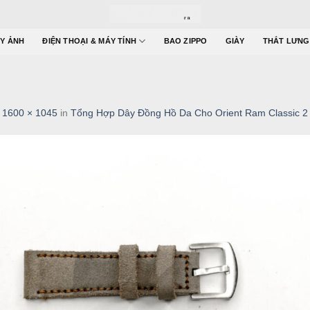
Y ẢNH
ĐIỆN THOẠI & MÁY TÍNH
BAO ZIPPO
GIÀY
THẮT LƯNG
t
1600 × 1045
in
Tổng Hợp Dây Đồng Hồ Da Cho Orient Ram Classic 