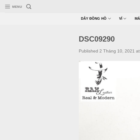
Skip
MENU
to
content
DÂY ĐỒNG HỒ
VÍ
MÁ
DSC09290
Published
2 Tháng 10, 2021
a