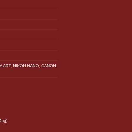
A ART, NIKON NANO, CANON
ẵng)