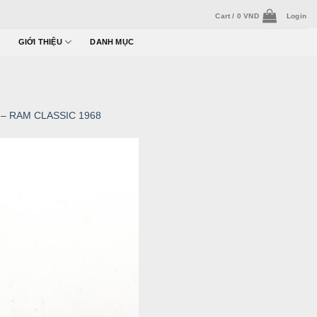
Cart /
0
VND
Login
GIỚI THIỆU
DANH MỤC
2 – RAM CLASSIC 1968