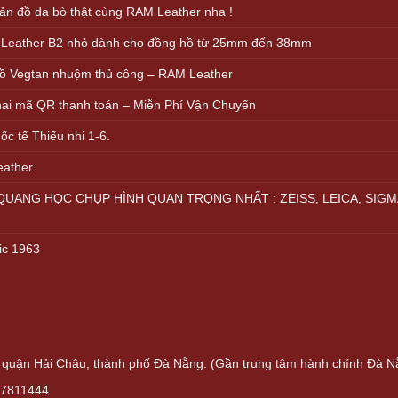
n đồ da bò thật cùng RAM Leather nha !
 Leather B2 nhỏ dành cho đồng hồ từ 25mm đến 38mm
ồ Vegtan nhuộm thủ công – RAM Leather
khai mã QR thanh toán – Miễn Phí Vận Chuyển
c tế Thiếu nhi 1-6.
eather
UANG HỌC CHỤP HÌNH QUAN TRỌNG NHẤT : ZEISS, LEICA, SIGM
ic 1963
quận Hải Châu, thành phố Đà Nẵng. (Gần trung tâm hành chính Đà N
37811444