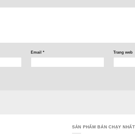
Email
*
Trang web
SẢN PHẨM BÁN CHẠY NHẤ