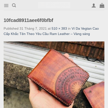
Skip
to
content
10fcad8911aee6f0bfbf
Published
31 Tháng 7, 2021
at
510 × 383
in
Ví Da Vegtan Cao
Cấp Khắc Tên Theo Yêu Cầu Ram Leather – Vàng sáng