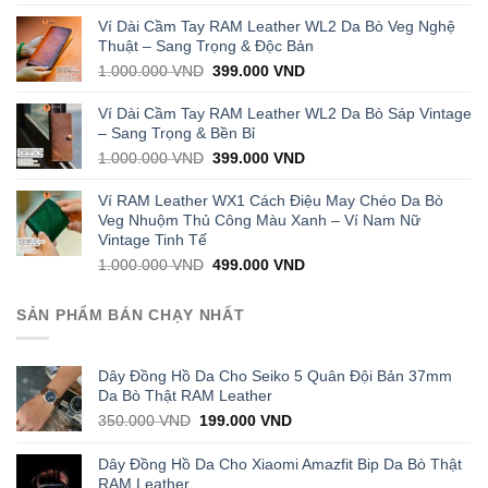
price
price
was:
is:
Ví Dài Cầm Tay RAM Leather WL2 Da Bò Veg Nghệ
1.000.000 VND.
429.000 VND.
Thuật – Sang Trọng & Độc Bản
Original
Current
1.000.000
VND
399.000
VND
price
price
was:
is:
Ví Dài Cầm Tay RAM Leather WL2 Da Bò Sáp Vintage
1.000.000 VND.
399.000 VND.
– Sang Trọng & Bền Bỉ
Original
Current
1.000.000
VND
399.000
VND
price
price
was:
is:
Ví RAM Leather WX1 Cách Điệu May Chéo Da Bò
1.000.000 VND.
399.000 VND.
Veg Nhuộm Thủ Công Màu Xanh – Ví Nam Nữ
Vintage Tinh Tế
Original
Current
1.000.000
VND
499.000
VND
price
price
was:
is:
SẢN PHẨM BÁN CHẠY NHẤT
1.000.000 VND.
499.000 VND.
Dây Đồng Hồ Da Cho Seiko 5 Quân Đội Bản 37mm
Da Bò Thật RAM Leather
Original
Current
350.000
VND
199.000
VND
price
price
was:
is:
Dây Đồng Hồ Da Cho Xiaomi Amazfit Bip Da Bò Thật
350.000 VND.
199.000 VND.
RAM Leather