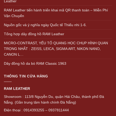
Leather
RAM Leather tiến hành triển khai mã QR thanh toán – Miễn Phí
Vận Chuyển
Nguồn gốc và ý nghĩa ngày Quốc tế Thiếu nhi 1-6.
Tổng hợp dây đồng hồ RAM Leather
MICRO-CONTRAST, YẾU TỐ QUANG HỌC CHỤP HÌNH QUAN
TRỌNG NHẤT : ZEISS, LEICA, SIGMA ART, NIKON NANO,
CANON L…
Dây đồng hồ da bò RAM Classic 1963
THÔNG TIN CỬA HÀNG
RAM LEATHER
Showroom : 113/8 Nguyễn Du, quận Hải Châu, thành phố Đà
Nẵng. (Gần trung tâm hành chính Đà Nẵng)
Điện thoại : 0914393255 – 0937811444