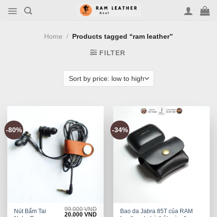
Skip
to
content
Home
/
Products tagged “ram leather”
FILTER
-80%
-34%
99.000
VND
Nút Bấm Tai
Bao da Jabra 85T của RAM
Original
Current
20.000
VND