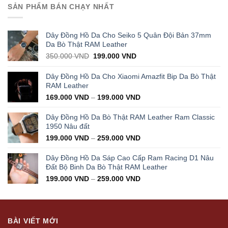
was:
is:
SẢN PHẨM BÁN CHẠY NHẤT
1.000.000 VND.
499.000 VND.
Dây Đồng Hồ Da Cho Seiko 5 Quân Đội Bản 37mm
Da Bò Thật RAM Leather
Original
Current
350.000
VND
199.000
VND
price
price
was:
is:
Dây Đồng Hồ Da Cho Xiaomi Amazfit Bip Da Bò Thật
350.000 VND.
199.000 VND.
RAM Leather
169.000
VND
–
199.000
VND
Dây Đồng Hồ Da Bò Thật RAM Leather Ram Classic
1950 Nâu đất
199.000
VND
–
259.000
VND
Dây Đồng Hồ Da Sáp Cao Cấp Ram Racing D1 Nâu
Đất Bộ Binh Da Bò Thật RAM Leather
199.000
VND
–
259.000
VND
BÀI VIẾT MỚI