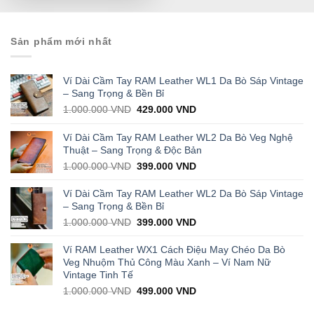
Sản phẩm mới nhất
Ví Dài Cầm Tay RAM Leather WL1 Da Bò Sáp Vintage
– Sang Trọng & Bền Bỉ
Original
Current
1.000.000
VND
429.000
VND
price
price
was:
is:
Ví Dài Cầm Tay RAM Leather WL2 Da Bò Veg Nghệ
1.000.000 VND.
429.000 VND.
Thuật – Sang Trọng & Độc Bản
Original
Current
1.000.000
VND
399.000
VND
price
price
was:
is:
Ví Dài Cầm Tay RAM Leather WL2 Da Bò Sáp Vintage
1.000.000 VND.
399.000 VND.
– Sang Trọng & Bền Bỉ
Original
Current
1.000.000
VND
399.000
VND
price
price
was:
is:
Ví RAM Leather WX1 Cách Điệu May Chéo Da Bò
1.000.000 VND.
399.000 VND.
Veg Nhuộm Thủ Công Màu Xanh – Ví Nam Nữ
Vintage Tinh Tế
Original
Current
1.000.000
VND
499.000
VND
price
price