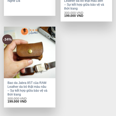
Nghe Da
Leather da bò thật màu đen
price
price
was:
is:
– Sự kết hợp giữa bảo vệ và
99.000 VND.
20.000 VND.
thời trang
300.000
VND
Original
Current
199.000
VND
price
price
was:
is:
300.000 VND.
199.000 VND.
-34%
Bao da Jabra 85T của RAM
Leather da bò thật màu nâu
– Sự kết hợp giữa bảo vệ và
thời trang
300.000
VND
Original
Current
199.000
VND
price
price
was:
is:
300.000 VND.
199.000 VND.