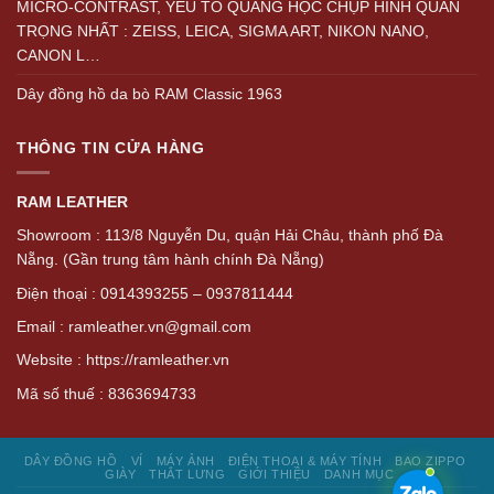
MICRO-CONTRAST, YẾU TỐ QUANG HỌC CHỤP HÌNH QUAN
TRỌNG NHẤT : ZEISS, LEICA, SIGMA ART, NIKON NANO,
CANON L…
Dây đồng hồ da bò RAM Classic 1963
THÔNG TIN CỬA HÀNG
RAM LEATHER
Showroom : 113/8 Nguyễn Du, quận Hải Châu, thành phố Đà
Nẵng. (Gần trung tâm hành chính Đà Nẵng)
Điện thoại : 0914393255 – 0937811444
Email : ramleather.vn@gmail.com
Website : https://ramleather.vn
Mã số thuế : 8363694733
DÂY ĐỒNG HỒ
VÍ
MÁY ẢNH
ĐIỆN THOẠI & MÁY TÍNH
BAO ZIPPO
GIÀY
THẮT LƯNG
GIỚI THIỆU
DANH MỤC