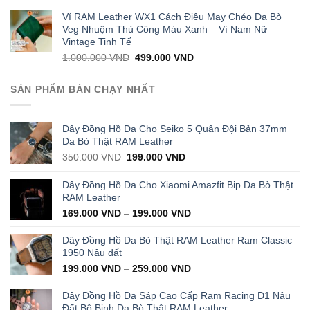
price
price
was:
is:
Ví RAM Leather WX1 Cách Điệu May Chéo Da Bò
1.000.000 VND.
399.000 VND.
Veg Nhuộm Thủ Công Màu Xanh – Ví Nam Nữ
Vintage Tinh Tế
Original
Current
1.000.000
VND
499.000
VND
price
price
was:
is:
SẢN PHẨM BÁN CHẠY NHẤT
1.000.000 VND.
499.000 VND.
Dây Đồng Hồ Da Cho Seiko 5 Quân Đội Bản 37mm
Da Bò Thật RAM Leather
Original
Current
350.000
VND
199.000
VND
price
price
was:
is:
Dây Đồng Hồ Da Cho Xiaomi Amazfit Bip Da Bò Thật
350.000 VND.
199.000 VND.
RAM Leather
169.000
VND
–
199.000
VND
Dây Đồng Hồ Da Bò Thật RAM Leather Ram Classic
1950 Nâu đất
199.000
VND
–
259.000
VND
Dây Đồng Hồ Da Sáp Cao Cấp Ram Racing D1 Nâu
Đất Bộ Binh Da Bò Thật RAM Leather