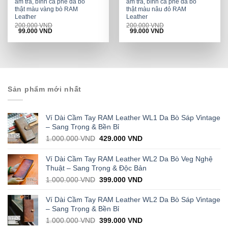
ấm trà, bình cà phê da bò
ấm trà, bình cà phê da bò
thật màu vàng bò RAM
thật màu nâu đỏ RAM
Leather
Leather
200.000
VND
200.000
VND
Original
Current
Original
Current
99.000
VND
99.000
VND
price
price
price
price
was:
is:
was:
is:
200.000 VND.
99.000 VND.
200.000 VND.
99.000 VND.
Sản phẩm mới nhất
Ví Dài Cầm Tay RAM Leather WL1 Da Bò Sáp Vintage
– Sang Trọng & Bền Bỉ
Original
Current
1.000.000
VND
429.000
VND
price
price
was:
is:
Ví Dài Cầm Tay RAM Leather WL2 Da Bò Veg Nghệ
1.000.000 VND.
429.000 VND.
Thuật – Sang Trọng & Độc Bản
Original
Current
1.000.000
VND
399.000
VND
price
price
was:
is:
Ví Dài Cầm Tay RAM Leather WL2 Da Bò Sáp Vintage
1.000.000 VND.
399.000 VND.
– Sang Trọng & Bền Bỉ
Original
Current
1.000.000
VND
399.000
VND