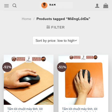
Skip
to
content
Home
/
Products tagged “MiếngLótDa”
FILTER
-51%
-51%
Tấm lót chuột máy tính, lót
Tấm lót chuột máy tính, lót