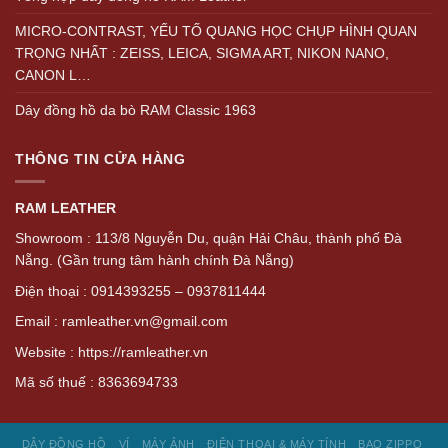
MICRO-CONTRAST, YẾU TỐ QUANG HỌC CHỤP HÌNH QUAN
TRỌNG NHẤT : ZEISS, LEICA, SIGMA ART, NIKON NANO,
CANON L…
Dây đồng hồ da bò RAM Classic 1963
THÔNG TIN CỬA HÀNG
RAM LEATHER
Showroom : 113/8 Nguyễn Du, quận Hải Châu, thành phố Đà
Nẵng. (Gần trung tâm hành chính Đà Nẵng)
Điện thoại : 0914393255 – 0937811444
Email : ramleather.vn@gmail.com
Website : https://ramleather.vn
Mã số thuế : 8363694733
DÂY ĐỒNG HỒ
VÍ
MÁY ẢNH
ĐIỆN THOẠI & MÁY TÍNH
BAO ZIPPO