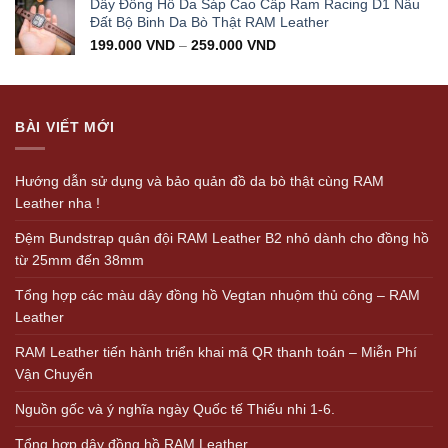
Dây Đồng Hồ Da Sáp Cao Cấp Ram Racing D1 Nâu
Đất Bộ Binh Da Bò Thật RAM Leather
199.000
VND
–
259.000
VND
BÀI VIẾT MỚI
Hướng dẫn sử dụng và bảo quản đồ da bò thật cùng RAM
Leather nha !
Đệm Bundstrap quân đội RAM Leather B2 nhỏ dành cho đồng hồ
từ 25mm đến 38mm
Tổng hợp các màu dây đồng hồ Vegtan nhuộm thủ công – RAM
Leather
RAM Leather tiến hành triển khai mã QR thanh toán – Miễn Phí
Vận Chuyển
Nguồn gốc và ý nghĩa ngày Quốc tế Thiếu nhi 1-6.
Tổng hợp dây đồng hồ RAM Leather