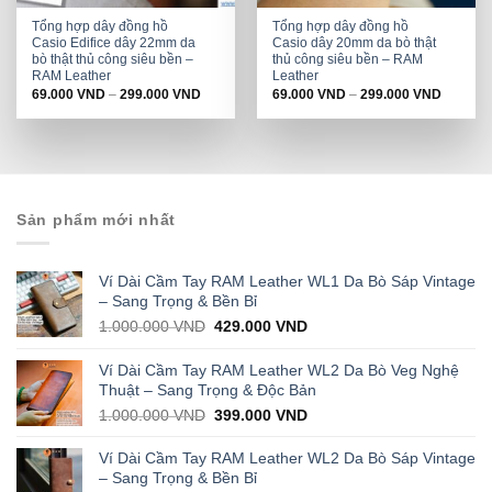
Tổng hợp dây đồng hồ
Tổng hợp dây đồng hồ
Casio Edifice dây 22mm da
Casio dây 20mm da bò thật
bò thật thủ công siêu bền –
thủ công siêu bền – RAM
RAM Leather
Leather
69.000
VND
–
299.000
VND
69.000
VND
–
299.000
VND
Sản phẩm mới nhất
Ví Dài Cầm Tay RAM Leather WL1 Da Bò Sáp Vintage
– Sang Trọng & Bền Bỉ
Original
Current
1.000.000
VND
429.000
VND
price
price
was:
is:
Ví Dài Cầm Tay RAM Leather WL2 Da Bò Veg Nghệ
1.000.000 VND.
429.000 VND.
Thuật – Sang Trọng & Độc Bản
Original
Current
1.000.000
VND
399.000
VND
price
price
was:
is:
Ví Dài Cầm Tay RAM Leather WL2 Da Bò Sáp Vintage
1.000.000 VND.
399.000 VND.
– Sang Trọng & Bền Bỉ