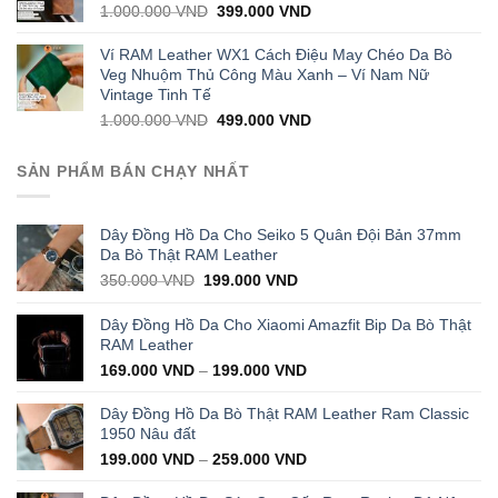
Original
Current
1.000.000
VND
399.000
VND
price
price
was:
is:
Ví RAM Leather WX1 Cách Điệu May Chéo Da Bò
1.000.000 VND.
399.000 VND.
Veg Nhuộm Thủ Công Màu Xanh – Ví Nam Nữ
Vintage Tinh Tế
Original
Current
1.000.000
VND
499.000
VND
price
price
was:
is:
SẢN PHẨM BÁN CHẠY NHẤT
1.000.000 VND.
499.000 VND.
Dây Đồng Hồ Da Cho Seiko 5 Quân Đội Bản 37mm
Da Bò Thật RAM Leather
Original
Current
350.000
VND
199.000
VND
price
price
was:
is:
Dây Đồng Hồ Da Cho Xiaomi Amazfit Bip Da Bò Thật
350.000 VND.
199.000 VND.
RAM Leather
169.000
VND
–
199.000
VND
Dây Đồng Hồ Da Bò Thật RAM Leather Ram Classic
1950 Nâu đất
199.000
VND
–
259.000
VND