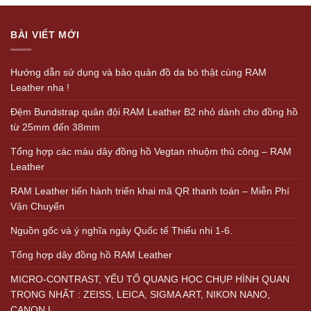
BÀI VIẾT MỚI
Hướng dẫn sử dụng và bảo quản đồ da bò thật cùng RAM
Leather nha !
Đệm Bundstrap quân đội RAM Leather B2 nhỏ dành cho đồng hồ
từ 25mm đến 38mm
Tổng hợp các màu dây đồng hồ Vegtan nhuộm thủ công – RAM
Leather
RAM Leather tiến hành triển khai mã QR thanh toán – Miễn Phí
Vận Chuyển
Nguồn gốc và ý nghĩa ngày Quốc tế Thiếu nhi 1-6.
Tổng hợp dây đồng hồ RAM Leather
MICRO-CONTRAST, YẾU TỐ QUANG HỌC CHỤP HÌNH QUAN
TRỌNG NHẤT : ZEISS, LEICA, SIGMA ART, NIKON NANO,
CANON L…