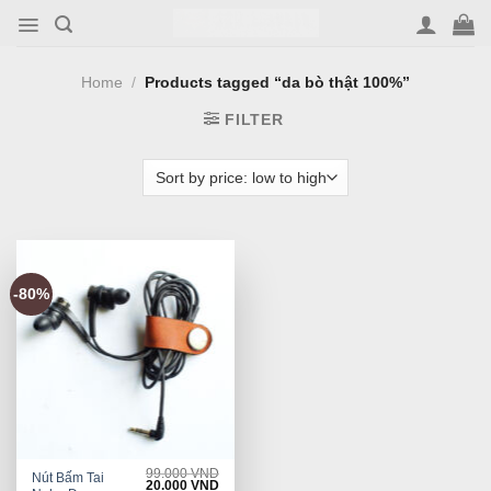
Skip
to
content
Home
/
Products tagged “da bò thật 100%”
FILTER
-80%
99.000
VND
Nút Bấm Tai
Original
Current
20.000
VND