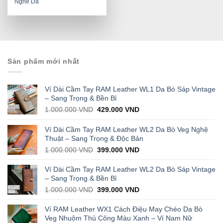
Nghe Da
price
price
was:
is:
99.000 VND.
20.000 VND.
Sản phẩm mới nhất
Ví Dài Cầm Tay RAM Leather WL1 Da Bò Sáp Vintage
– Sang Trọng & Bền Bỉ
Original
Current
1.000.000
VND
429.000
VND
price
price
was:
is:
Ví Dài Cầm Tay RAM Leather WL2 Da Bò Veg Nghệ
1.000.000 VND.
429.000 VND.
Thuật – Sang Trọng & Độc Bản
Original
Current
1.000.000
VND
399.000
VND
price
price
was:
is:
Ví Dài Cầm Tay RAM Leather WL2 Da Bò Sáp Vintage
1.000.000 VND.
399.000 VND.
– Sang Trọng & Bền Bỉ
Original
Current
1.000.000
VND
399.000
VND
price
price
was:
is:
Ví RAM Leather WX1 Cách Điệu May Chéo Da Bò
1.000.000 VND.
399.000 VND.
Veg Nhuộm Thủ Công Màu Xanh – Ví Nam Nữ