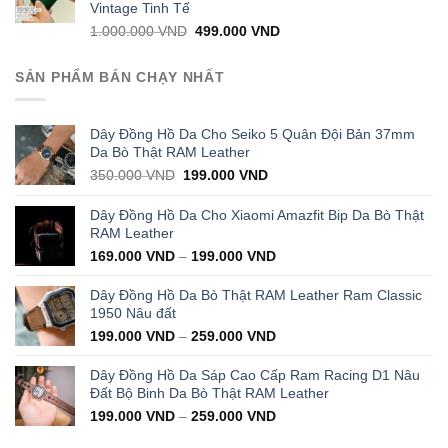
Vintage Tinh Tế
Original
Current
1.000.000
VND
499.000
VND
price
price
was:
is:
SẢN PHẨM BÁN CHẠY NHẤT
1.000.000 VND.
499.000 VND.
Dây Đồng Hồ Da Cho Seiko 5 Quân Đội Bản 37mm
Da Bò Thật RAM Leather
Original
Current
350.000
VND
199.000
VND
price
price
was:
is:
Dây Đồng Hồ Da Cho Xiaomi Amazfit Bip Da Bò Thật
350.000 VND.
199.000 VND.
RAM Leather
169.000
VND
–
199.000
VND
Dây Đồng Hồ Da Bò Thật RAM Leather Ram Classic
1950 Nâu đất
199.000
VND
–
259.000
VND
Dây Đồng Hồ Da Sáp Cao Cấp Ram Racing D1 Nâu
Đất Bộ Binh Da Bò Thật RAM Leather
199.000
VND
–
259.000
VND