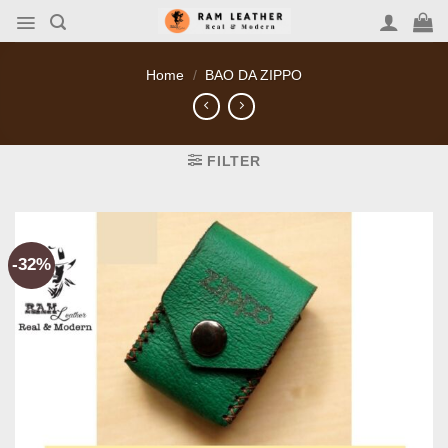
Skip
to
content
Home
/
BAO DA ZIPPO
FILTER
-32%