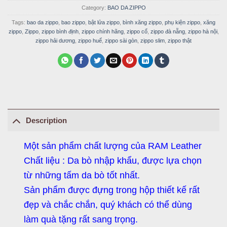
Category:
BAO DA ZIPPO
Tags:
bao da zippo
,
bao zippo
,
bật lửa zippo
,
bình xăng zippo
,
phụ kiện zippo
,
xăng
zippo
,
Zippo
,
zippo bình định
,
zippo chính hãng
,
zippo cổ
,
zippo đà nẵng
,
zippo hà nội
,
zippo hải dương
,
zippo huế
,
zippo sài gòn
,
zippo slim
,
zippo thật
Description
Một sản phẩm chất lượng của RAM Leather
Chất liệu : Da bò nhập khẩu, được lựa chọn
từ những tấm da bò tốt nhất.
Sản phẩm được đựng trong hộp thiết kế rất
đẹp và chắc chắn, quý khách có thể dùng
làm quà tặng rất sang trọng.