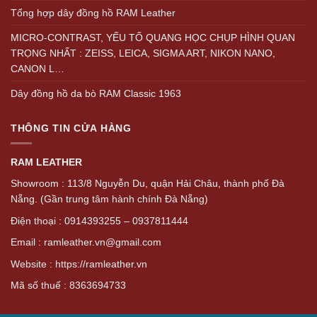
Tổng hợp dây đồng hồ RAM Leather
MICRO-CONTRAST, YẾU TỐ QUANG HỌC CHỤP HÌNH QUAN
TRỌNG NHẤT : ZEISS, LEICA, SIGMA ART, NIKON NANO,
CANON L…
Dây đồng hồ da bò RAM Classic 1963
THÔNG TIN CỬA HÀNG
RAM LEATHER
Showroom : 113/8 Nguyễn Du, quận Hải Châu, thành phố Đà
Nẵng. (Gần trung tâm hành chính Đà Nẵng)
Điện thoại : 0914393255 – 0937811444
Email : ramleather.vn@gmail.com
Website : https://ramleather.vn
Mã số thuế : 8363694733