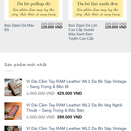
189.000
VND
189.000
VND
Bao Zippo Da Màu
Bao Zippo Da Lộn
Current
Original
Current
Original
Cu
129.000
VND
129.000
VND
Đỏ
Cao Cấp Suede
rice
price
price
price
pr
s:
was:
is:
was:
is:
Màu Xanh Đen
129.000 VND.
189.000 VND.
129.000 VND.
189.000 VND.
12
Tuyền Cao Cấp
Sản phẩm mới nhất
Ví Dài Cầm Tay RAM Leather WL1 Da Bò Sáp Vintage
– Sang Trọng & Bền Bỉ
Original
Current
1.000.000
VND
429.000
VND
price
price
was:
is:
Ví Dài Cầm Tay RAM Leather WL2 Da Bò Veg Nghệ
1.000.000 VND.
429.000 VND.
Thuật – Sang Trọng & Độc Bản
Original
Current
1.000.000
VND
399.000
VND
price
price
was:
is:
Ví Dài Cầm Tay RAM Leather WL2 Da Bò Sáp Vintage