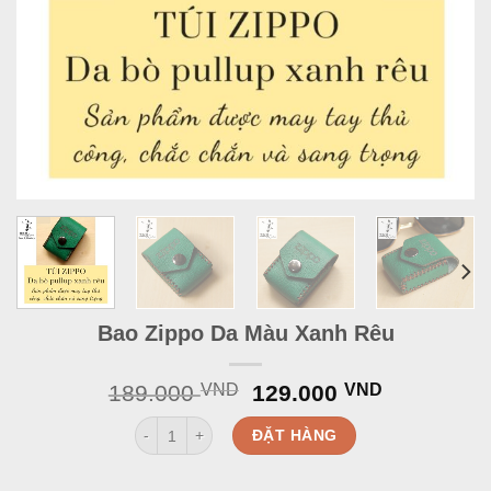
Bao Zippo Da Màu Xanh Rêu
Original
Current
189.000
VND
129.000
VND
price
price
Bao Zippo Da Màu Xanh Rêu quantity
was:
is:
ĐẶT HÀNG
189.000 VND.
129.000 