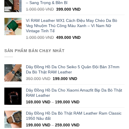
1.000.000 VND.
399.000 VND.
– Sang Trọng & Bền Bỉ
Original
Current
1.000.000
VND
399.000
VND
price
price
was:
is:
Ví RAM Leather WX1 Cách Điệu May Chéo Da Bò
1.000.000 VND.
399.000 VND.
Veg Nhuộm Thủ Công Màu Xanh – Ví Nam Nữ
Vintage Tinh Tế
Original
Current
1.000.000
VND
499.000
VND
price
price
was:
is:
SẢN PHẨM BÁN CHẠY NHẤT
1.000.000 VND.
499.000 VND.
Dây Đồng Hồ Da Cho Seiko 5 Quân Đội Bản 37mm
Da Bò Thật RAM Leather
Original
Current
350.000
VND
199.000
VND
price
price
was:
is:
Dây Đồng Hồ Da Cho Xiaomi Amazfit Bip Da Bò Thật
350.000 VND.
199.000 VND.
RAM Leather
169.000
VND
–
199.000
VND
Dây Đồng Hồ Da Bò Thật RAM Leather Ram Classic
1950 Nâu đất
199.000
VND
–
259.000
VND