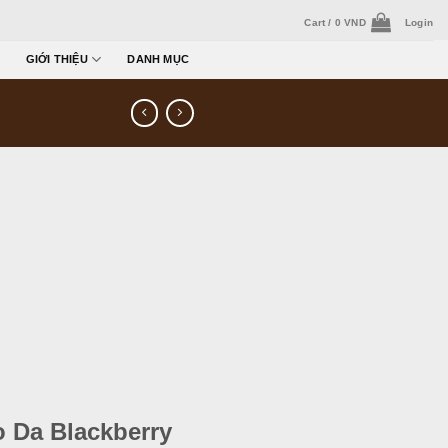
Cart /
0
VND
Login
GIỚI THIỆU
DANH MỤC
 Da Blackberry