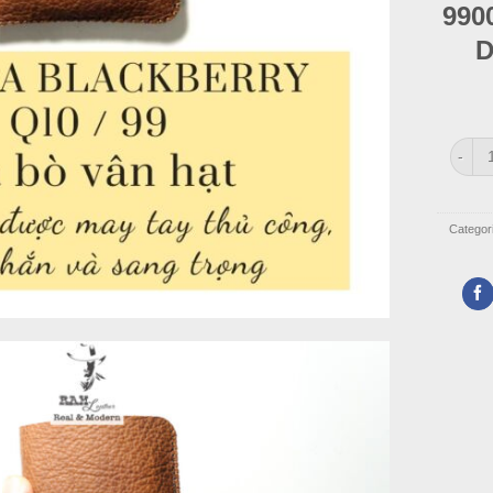
990
D
Bao Da
Categor