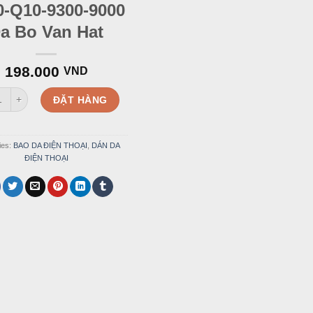
0-Q10-9300-9000
a Bo Van Hat
198.000
VND
 Blackberry 9900-Q10-9300-9000 Da Bo Van Hat quantity
ĐẶT HÀNG
ies:
BAO DA ĐIỆN THOẠI
,
DÁN DA
ĐIỆN THOẠI