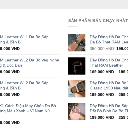
SẢN PHẨM BÁN CHẠY NHẤ
AM Leather WL1 Da Bò Sáp
Dây Đồng Hồ Da Cho
ọng & Bền Bỉ
Da Bò Thật RAM Lea
iginal
Current
Origin
29.000
VND
350.000
VND
199.0
ice
price
price
s:
is:
was:
AM Leather WL2 Da Bò Veg Nghệ
Dây Đồng Hồ Da Cho 
000.000 VND.
429.000 VND.
350.0
g & Độc Bản
Thật RAM Leather
iginal
Current
99.000
VND
169.000
VND
–
199.
ice
price
s:
is:
AM Leather WL2 Da Bò Sáp
Dây Đồng Hồ Da Bò
000.000 VND.
399.000 VND.
ọng & Bền Bỉ
Classic 1950 Nâu đấ
iginal
Current
99.000
VND
199.000
VND
–
259.
ice
price
s:
is:
X1 Cách Điệu May Chéo Da Bò
Dây Đồng Hồ Da Sá
000.000 VND.
399.000 VND.
ông Màu Xanh – Ví Nam Nữ
Đất Bộ Binh Da Bò T
199.000
VND
–
259.
iginal
Current
99.000
VND
ice
price