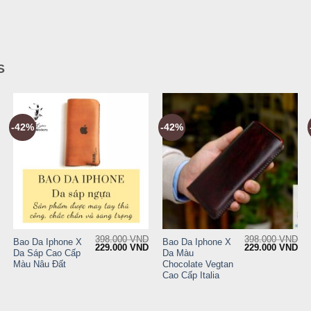
S
-42%
-42%
+
+
398.000
VND
398.000
VND
Bao Da Iphone X
Bao Da Iphone X
Current
Original
Current
Original
Cur
229.000
VND
229.000
VND
Da Sáp Cao Cấp
Da Màu
price
price
price
price
pri
is:
was:
is:
was:
is:
Màu Nâu Đất
Chocolate Vegtan
.
179.000 VND.
398.000 VND.
229.000 VND.
398.000 VND.
22
Cao Cấp Italia