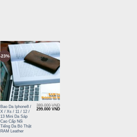
-23%
+
389.000
VND
Bao Da Iphone8 /
rent
Original
Current
299.000
VND
X / Xs / 11 / 12 /
ce
price
price
was:
is:
13 Mini Da Sáp
9.000 VND.
389.000 VND.
299.000 VND.
Cao Cấp Nổi
Tiếng Da Bò Thật
RAM Leather