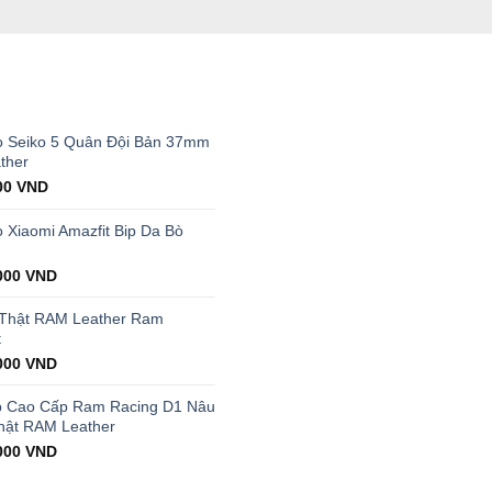
T
 Seiko 5 Quân Đội Bản 37mm
ther
al
Current
00
VND
price
is:
Xiaomi Amazfit Bip Da Bò
00 VND.
199.000 VND.
000
VND
 Thật RAM Leather Ram
t
000
VND
p Cao Cấp Ram Racing D1 Nâu
hật RAM Leather
000
VND