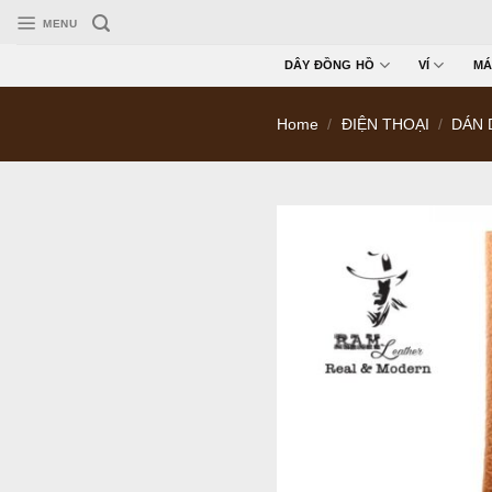
Skip
MENU
to
content
DÂY ĐỒNG HỒ
VÍ
MÁ
Home
/
ĐIỆN THOẠI
/
DÁN 