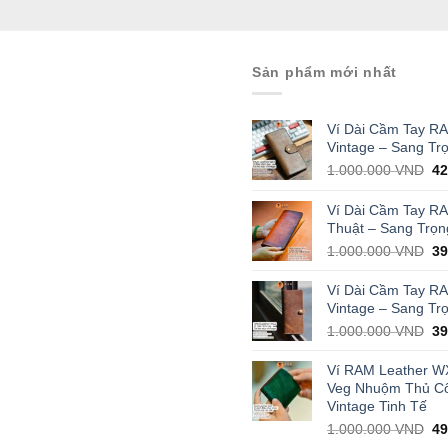
Sản phẩm mới nhất
Ví Dài Cầm Tay R
Vintage – Sang Tr
Or
1.000.000
VND
4
pr
wa
Ví Dài Cầm Tay R
1.
Thuật – Sang Trọn
Or
1.000.000
VND
3
pr
wa
Ví Dài Cầm Tay R
1.
Vintage – Sang Tr
Or
1.000.000
VND
3
pr
wa
Ví RAM Leather W
1.
Veg Nhuộm Thủ C
Vintage Tinh Tế
Or
1.000.000
VND
4
pr