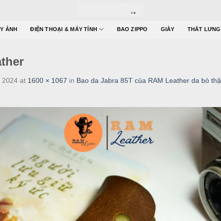
Y ẢNH
ĐIỆN THOẠI & MÁY TÍNH
BAO ZIPPO
GIÀY
THẮT LƯNG
ther
 2024
at
1600 × 1067
in
Bao da Jabra 85T của RAM Leather da bò thậ