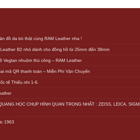
ice
price
s:
is:
000.000 VND.
499.000 VND.
n đồ da bò thật cùng RAM Leather nha !
 Leather B2 nhỏ dành cho đồng hồ từ 25mm đến 38mm
ồ Vegtan nhuộm thủ công – RAM Leather
khai mã QR thanh toán – Miễn Phí Vận Chuyển
c tế Thiếu nhi 1-6.
eather
UANG HỌC CHỤP HÌNH QUAN TRỌNG NHẤT : ZEISS, LEICA, SIGM
ic 1963