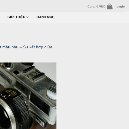
Cart /
0
VND
Login
GIỚI THIỆU
DANH MỤC
t màu nâu – Sự kết hợp giữa