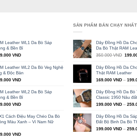
SẢN PHẨM BÁN CHẠY NHẤ
AM Leather WL1 Da Bò Sáp
Dây Đồng Hồ Da Cho
ọng & Bền Bỉ
Da Bò Thật RAM Lea
iginal
Current
Origin
29.000
VND
350.000
VND
199.0
ice
price
price
s:
is:
was:
AM Leather WL2 Da Bò Veg Nghệ
Dây Đồng Hồ Da Cho 
000.000 VND.
429.000 VND.
350.0
g & Độc Bản
Thật RAM Leather
iginal
Current
99.000
VND
169.000
VND
–
199.
ice
price
s:
is:
AM Leather WL2 Da Bò Sáp
Dây Đồng Hồ Da Bò
000.000 VND.
399.000 VND.
ọng & Bền Bỉ
Classic 1950 Nâu đấ
iginal
Current
99.000
VND
199.000
VND
–
259.
ice
price
s:
is:
X1 Cách Điệu May Chéo Da Bò
Dây Đồng Hồ Da Sá
000.000 VND.
399.000 VND.
ông Màu Xanh – Ví Nam Nữ
Đất Bộ Binh Da Bò T
199.000
VND
–
259.
iginal
Current
99.000
VND