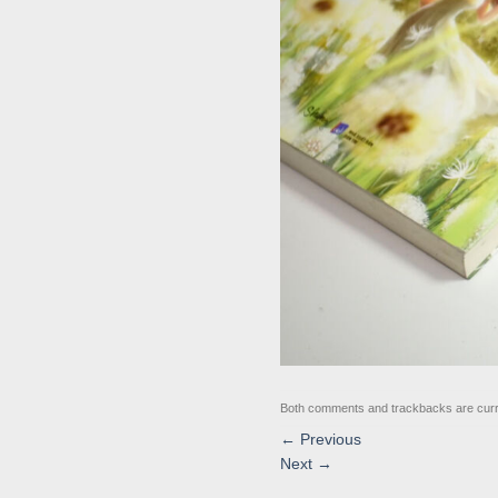
Both comments and trackbacks are curr
←
Previous
Next
→