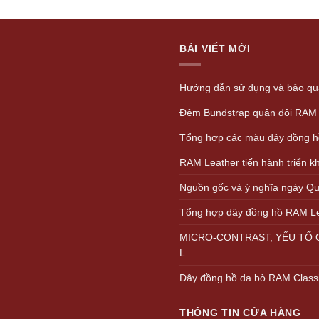
pr
wa
1.
BÀI VIẾT MỚI
Hướng dẫn sử dụng và bảo quả
Đệm Bundstrap quân đội RAM
Tổng hợp các màu dây đồng h
RAM Leather tiến hành triển 
Nguồn gốc và ý nghĩa ngày Quố
Tổng hợp dây đồng hồ RAM L
MICRO-CONTRAST, YẾU TỐ Q
L…
Dây đồng hồ da bò RAM Class
THÔNG TIN CỬA HÀNG