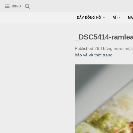
Skip
MENU
to
content
DÂY ĐỒNG HỒ
VÍ
MÁ
_DSC5414-ramlea
Published
26 Tháng mười một,
bảo vệ và thời trang