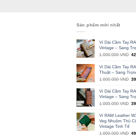
Sản phẩm mới nhất
Ví Dài Cầm Tay R
Vintage – Sang Tr
Or
1.000.000
VND
4
pr
wa
Ví Dài Cầm Tay R
1.
Thuật – Sang Trọn
Or
1.000.000
VND
3
pr
wa
Ví Dài Cầm Tay R
1.
Vintage – Sang Tr
Or
1.000.000
VND
3
pr
wa
Ví RAM Leather W
1.
Veg Nhuộm Thủ C
Vintage Tinh Tế
Or
1.000.000
VND
4