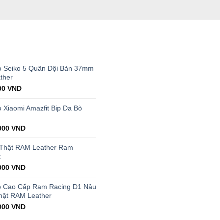
T
 Seiko 5 Quân Đội Bản 37mm
ther
al
Current
00
VND
price
is:
Xiaomi Amazfit Bip Da Bò
00 VND.
199.000 VND.
000
VND
 Thật RAM Leather Ram
t
000
VND
p Cao Cấp Ram Racing D1 Nâu
hật RAM Leather
000
VND