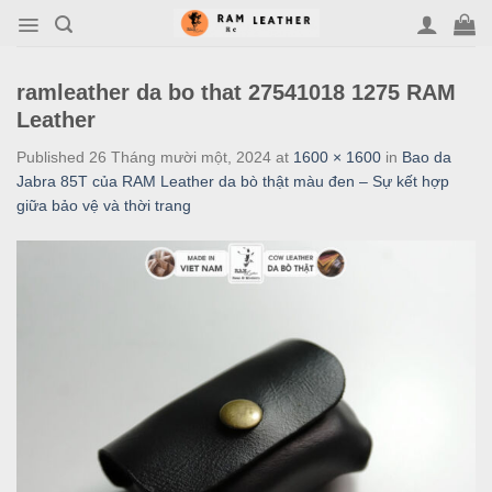
Skip
to
content
ramleather da bo that 27541018 1275 RAM
Leather
Published
26 Tháng mười một, 2024
at
1600 × 1600
in
Bao da
Jabra 85T của RAM Leather da bò thật màu đen – Sự kết hợp
giữa bảo vệ và thời trang