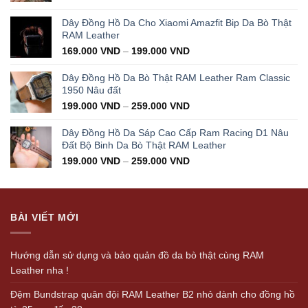
price
price
was:
is:
Dây Đồng Hồ Da Cho Xiaomi Amazfit Bip Da Bò Thật
350.000 VND.
199.000 VND.
RAM Leather
169.000
VND
–
199.000
VND
Dây Đồng Hồ Da Bò Thật RAM Leather Ram Classic
1950 Nâu đất
199.000
VND
–
259.000
VND
Dây Đồng Hồ Da Sáp Cao Cấp Ram Racing D1 Nâu
Đất Bộ Binh Da Bò Thật RAM Leather
199.000
VND
–
259.000
VND
BÀI VIẾT MỚI
Hướng dẫn sử dụng và bảo quản đồ da bò thật cùng RAM
Leather nha !
Đệm Bundstrap quân đội RAM Leather B2 nhỏ dành cho đồng hồ