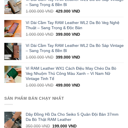
– Sang Trọng & Bền Bỉ
Original
Current
1.000.000
VND
429.000
VND
price
price
was:
is:
Ví Dài Cầm Tay RAM Leather WL2 Da Bò Veg Nghệ
1.000.000 VND.
429.000 VND.
Thuật – Sang Trọng & Độc Bản
Original
Current
1.000.000
VND
399.000
VND
price
price
was:
is:
Ví Dài Cầm Tay RAM Leather WL2 Da Bò Sáp Vintage
1.000.000 VND.
399.000 VND.
– Sang Trọng & Bền Bỉ
Original
Current
1.000.000
VND
399.000
VND
price
price
was:
is:
Ví RAM Leather WX1 Cách Điệu May Chéo Da Bò
1.000.000 VND.
399.000 VND.
Veg Nhuộm Thủ Công Màu Xanh – Ví Nam Nữ
Vintage Tinh Tế
Original
Current
1.000.000
VND
499.000
VND
price
price
was:
is:
SẢN PHẨM BÁN CHẠY NHẤT
1.000.000 VND.
499.000 VND.
Dây Đồng Hồ Da Cho Seiko 5 Quân Đội Bản 37mm
Da Bò Thật RAM Leather
Original
Current
350.000
VND
199.000
VND