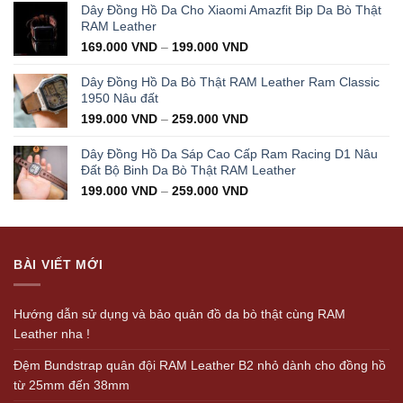
was:
is:
Dây Đồng Hồ Da Cho Xiaomi Amazfit Bip Da Bò Thật
350.000 VND.
199.000 VND.
RAM Leather
169.000
VND
–
199.000
VND
Dây Đồng Hồ Da Bò Thật RAM Leather Ram Classic
1950 Nâu đất
199.000
VND
–
259.000
VND
Dây Đồng Hồ Da Sáp Cao Cấp Ram Racing D1 Nâu
Đất Bộ Binh Da Bò Thật RAM Leather
199.000
VND
–
259.000
VND
BÀI VIẾT MỚI
Hướng dẫn sử dụng và bảo quản đồ da bò thật cùng RAM
Leather nha !
Đệm Bundstrap quân đội RAM Leather B2 nhỏ dành cho đồng hồ
từ 25mm đến 38mm