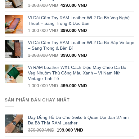
Original
Current
1.000.000
VND
429.000
VND
price
price
was:
is:
Ví Dài Cầm Tay RAM Leather WL2 Da Bò Veg Nghệ
1.000.000 VND.
429.000 VND.
Thuật – Sang Trọng & Độc Bản
Original
Current
1.000.000
VND
399.000
VND
price
price
was:
is:
Ví Dài Cầm Tay RAM Leather WL2 Da Bò Sáp Vintage
1.000.000 VND.
399.000 VND.
– Sang Trọng & Bền Bỉ
Original
Current
1.000.000
VND
399.000
VND
price
price
was:
is:
Ví RAM Leather WX1 Cách Điệu May Chéo Da Bò
1.000.000 VND.
399.000 VND.
Veg Nhuộm Thủ Công Màu Xanh – Ví Nam Nữ
Vintage Tinh Tế
Original
Current
1.000.000
VND
499.000
VND
price
price
was:
is:
SẢN PHẨM BÁN CHẠY NHẤT
1.000.000 VND.
499.000 VND.
Dây Đồng Hồ Da Cho Seiko 5 Quân Đội Bản 37mm
Da Bò Thật RAM Leather
Original
Current
350.000
VND
199.000
VND
price
price