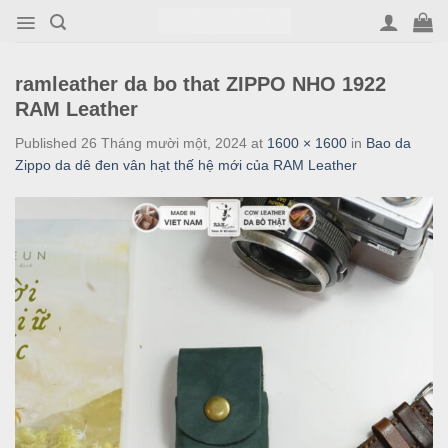
Skip
to
content
ramleather da bo that ZIPPO NHO 1922
RAM Leather
Published
26 Tháng mười một, 2024
at
1600 × 1600
in
Bao da
Zippo da dê đen vân hạt thế hệ mới của RAM Leather