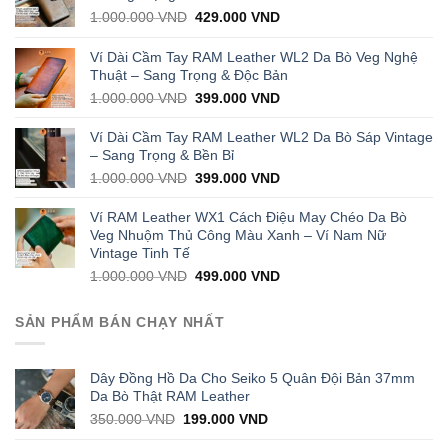
Original
Current
1.000.000
VND
429.000
VND
price
price
was:
is:
Ví Dài Cầm Tay RAM Leather WL2 Da Bò Veg Nghệ
1.000.000 VND.
429.000 VND.
Thuật – Sang Trọng & Độc Bản
Original
Current
1.000.000
VND
399.000
VND
price
price
was:
is:
Ví Dài Cầm Tay RAM Leather WL2 Da Bò Sáp Vintage
1.000.000 VND.
399.000 VND.
– Sang Trọng & Bền Bỉ
Original
Current
1.000.000
VND
399.000
VND
price
price
was:
is:
Ví RAM Leather WX1 Cách Điệu May Chéo Da Bò
1.000.000 VND.
399.000 VND.
Veg Nhuộm Thủ Công Màu Xanh – Ví Nam Nữ
Vintage Tinh Tế
Original
Current
1.000.000
VND
499.000
VND
price
price
was:
is:
SẢN PHẨM BÁN CHẠY NHẤT
1.000.000 VND.
499.000 VND.
Dây Đồng Hồ Da Cho Seiko 5 Quân Đội Bản 37mm
Da Bò Thật RAM Leather
Original
Current
350.000
VND
199.000
VND
price
price