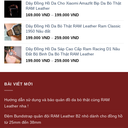
was:
is:
Dây Đồng Hồ Da Cho Xiaomi Amazfit Bip Da Bò Thật
350.000 VND.
199.000 VND.
RAM Leather
169.000
VND
–
199.000
VND
Dây Đồng Hồ Da Bò Thật RAM Leather Ram Classic
1950 Nâu đất
199.000
VND
–
259.000
VND
Dây Đồng Hồ Da Sáp Cao Cấp Ram Racing D1 Nâu
Đất Bộ Binh Da Bò Thật RAM Leather
199.000
VND
–
259.000
VND
BÀI VIẾT MỚI
Hướng dẫn sử dụng và bảo quản đồ da bò thật cùng RAM
Leather nha !
Đệm Bundstrap quân đội RAM Leather B2 nhỏ dành cho đồng hồ
từ 25mm đến 38mm