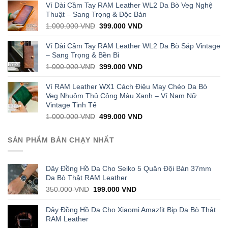
was:
is:
Ví Dài Cầm Tay RAM Leather WL2 Da Bò Veg Nghệ
1.000.000 VND.
429.000 VND.
Thuật – Sang Trọng & Độc Bản
Original
Current
1.000.000
VND
399.000
VND
price
price
was:
is:
Ví Dài Cầm Tay RAM Leather WL2 Da Bò Sáp Vintage
1.000.000 VND.
399.000 VND.
– Sang Trọng & Bền Bỉ
Original
Current
1.000.000
VND
399.000
VND
price
price
was:
is:
Ví RAM Leather WX1 Cách Điệu May Chéo Da Bò
1.000.000 VND.
399.000 VND.
Veg Nhuộm Thủ Công Màu Xanh – Ví Nam Nữ
Vintage Tinh Tế
Original
Current
1.000.000
VND
499.000
VND
price
price
was:
is:
SẢN PHẨM BÁN CHẠY NHẤT
1.000.000 VND.
499.000 VND.
Dây Đồng Hồ Da Cho Seiko 5 Quân Đội Bản 37mm
Da Bò Thật RAM Leather
Original
Current
350.000
VND
199.000
VND
price
price
was:
is:
Dây Đồng Hồ Da Cho Xiaomi Amazfit Bip Da Bò Thật
350.000 VND.
199.000 VND.
RAM Leather