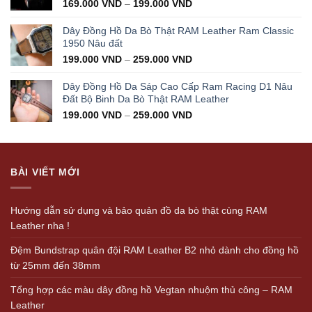
169.000
VND
–
199.000
VND
Dây Đồng Hồ Da Bò Thật RAM Leather Ram Classic
1950 Nâu đất
199.000
VND
–
259.000
VND
Dây Đồng Hồ Da Sáp Cao Cấp Ram Racing D1 Nâu
Đất Bộ Binh Da Bò Thật RAM Leather
199.000
VND
–
259.000
VND
BÀI VIẾT MỚI
Hướng dẫn sử dụng và bảo quản đồ da bò thật cùng RAM
Leather nha !
Đệm Bundstrap quân đội RAM Leather B2 nhỏ dành cho đồng hồ
từ 25mm đến 38mm
Tổng hợp các màu dây đồng hồ Vegtan nhuộm thủ công – RAM
Leather