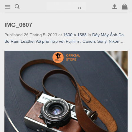
Skip
to
content
IMG_0607
Published
26 Tháng 5, 2023
at
1600 × 1588
in
Dây Máy Ảnh Da
Bò Ram Leather A6 phù hợp với Fujifilm , Canon, Sony, Nikon…