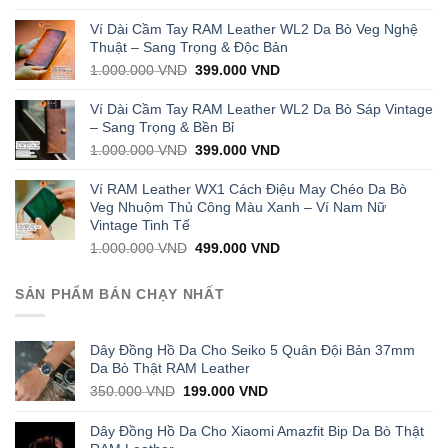
price
price
was:
is:
Ví Dài Cầm Tay RAM Leather WL2 Da Bò Veg Nghệ
1.000.000 VND.
429.000 VND.
Thuật – Sang Trọng & Độc Bản
Original
Current
1.000.000
VND
399.000
VND
price
price
was:
is:
Ví Dài Cầm Tay RAM Leather WL2 Da Bò Sáp Vintage
1.000.000 VND.
399.000 VND.
– Sang Trọng & Bền Bỉ
Original
Current
1.000.000
VND
399.000
VND
price
price
was:
is:
Ví RAM Leather WX1 Cách Điệu May Chéo Da Bò
1.000.000 VND.
399.000 VND.
Veg Nhuộm Thủ Công Màu Xanh – Ví Nam Nữ
Vintage Tinh Tế
Original
Current
1.000.000
VND
499.000
VND
price
price
was:
is:
SẢN PHẨM BÁN CHẠY NHẤT
1.000.000 VND.
499.000 VND.
Dây Đồng Hồ Da Cho Seiko 5 Quân Đội Bản 37mm
Da Bò Thật RAM Leather
Original
Current
350.000
VND
199.000
VND
price
price
was:
is:
Dây Đồng Hồ Da Cho Xiaomi Amazfit Bip Da Bò Thật
350.000 VND.
199.000 VND.