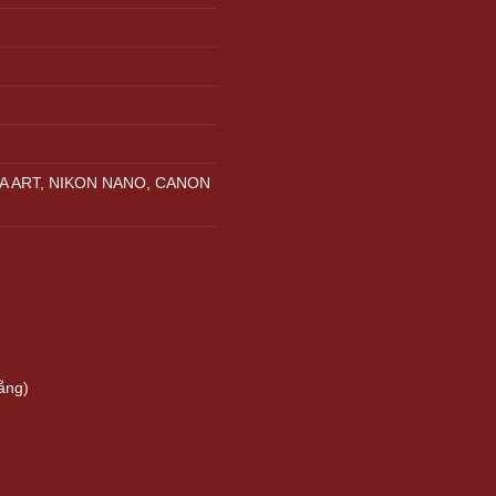
A ART, NIKON NANO, CANON
ẵng)