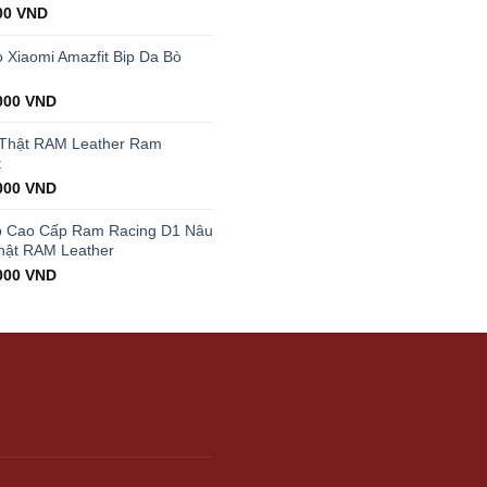
al
Current
00
VND
price
is:
Xiaomi Amazfit Bip Da Bò
00 VND.
199.000 VND.
000
VND
 Thật RAM Leather Ram
t
000
VND
p Cao Cấp Ram Racing D1 Nâu
hật RAM Leather
000
VND