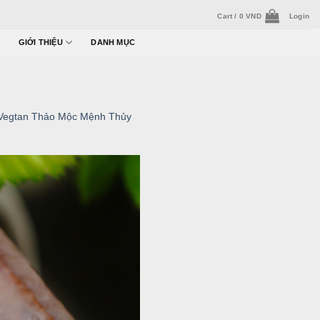
Cart /
0
VND
Login
GIỚI THIỆU
DANH MỤC
Vegtan Thảo Mộc Mệnh Thủy