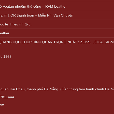
ồ Vegtan nhuộm thủ công – RAM Leather
khai mã QR thanh toán – Miễn Phí Vận Chuyển
c tế Thiếu nhi 1-6.
eather
UANG HỌC CHỤP HÌNH QUAN TRỌNG NHẤT : ZEISS, LEICA, SIGM
ic 1963
quận Hải Châu, thành phố Đà Nẵng. (Gần trung tâm hành chính Đà N
37811444
com