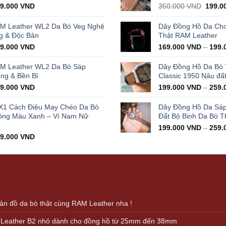
iginal
Current
Origin
29.000
VND
350.000
VND
199.0
ice
price
price
s:
is:
was:
AM Leather WL2 Da Bò Veg Nghệ
Dây Đồng Hồ Da Cho 
000.000 VND.
429.000 VND.
350.0
g & Độc Bản
Thật RAM Leather
iginal
Current
99.000
VND
169.000
VND
–
199.
ice
price
s:
is:
AM Leather WL2 Da Bò Sáp
Dây Đồng Hồ Da Bò
000.000 VND.
399.000 VND.
ọng & Bền Bỉ
Classic 1950 Nâu đấ
iginal
Current
99.000
VND
199.000
VND
–
259.
ice
price
s:
is:
X1 Cách Điệu May Chéo Da Bò
Dây Đồng Hồ Da Sá
000.000 VND.
399.000 VND.
ông Màu Xanh – Ví Nam Nữ
Đất Bộ Binh Da Bò T
199.000
VND
–
259.
iginal
Current
99.000
VND
ice
price
s:
is:
000.000 VND.
499.000 VND.
n đồ da bò thật cùng RAM Leather nha !
 Leather B2 nhỏ dành cho đồng hồ từ 25mm đến 38mm