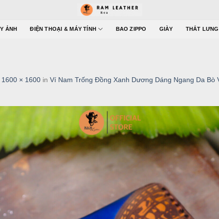
Y ẢNH
ĐIỆN THOẠI & MÁY TÍNH
BAO ZIPPO
GIÀY
THẮT LƯNG
t
1600 × 1600
in
Ví Nam Trống Đồng Xanh Dương Dáng Ngang Da Bò 