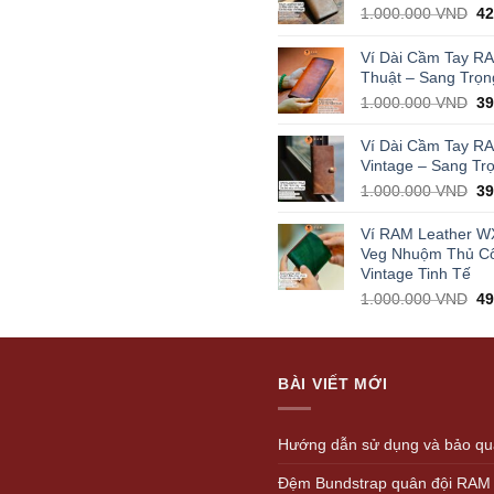
Or
1.000.000
VND
4
pr
wa
Ví Dài Cầm Tay R
1.
Thuật – Sang Trọn
Or
1.000.000
VND
3
pr
wa
Ví Dài Cầm Tay R
1.
Vintage – Sang Tr
Or
1.000.000
VND
3
pr
wa
Ví RAM Leather W
1.
Veg Nhuộm Thủ C
Vintage Tinh Tế
Or
1.000.000
VND
4
pr
wa
1.
BÀI VIẾT MỚI
Hướng dẫn sử dụng và bảo quả
Đệm Bundstrap quân đội RAM