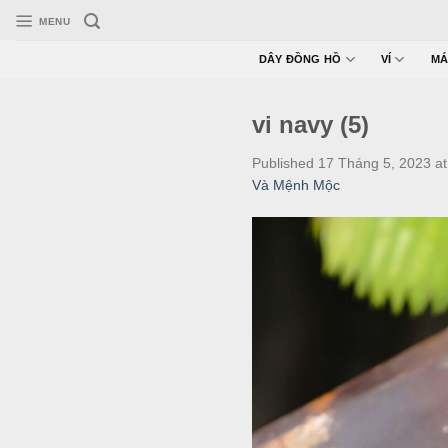
Skip
MENU
to
content
DÂY ĐỒNG HỒ
VÍ
MÁ
vi navy (5)
Published
17 Tháng 5, 2023
a
Và Mệnh Mộc