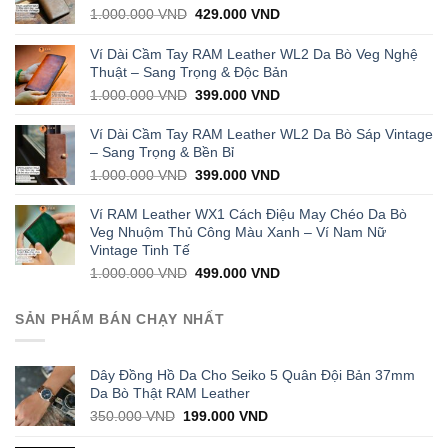
Original
Current
1.000.000
VND
429.000
VND
price
price
was:
is:
Ví Dài Cầm Tay RAM Leather WL2 Da Bò Veg Nghệ
1.000.000 VND.
429.000 VND.
Thuật – Sang Trọng & Độc Bản
Original
Current
1.000.000
VND
399.000
VND
price
price
was:
is:
Ví Dài Cầm Tay RAM Leather WL2 Da Bò Sáp Vintage
1.000.000 VND.
399.000 VND.
– Sang Trọng & Bền Bỉ
Original
Current
1.000.000
VND
399.000
VND
price
price
was:
is:
Ví RAM Leather WX1 Cách Điệu May Chéo Da Bò
1.000.000 VND.
399.000 VND.
Veg Nhuộm Thủ Công Màu Xanh – Ví Nam Nữ
Vintage Tinh Tế
Original
Current
1.000.000
VND
499.000
VND
price
price
was:
is:
SẢN PHẨM BÁN CHẠY NHẤT
1.000.000 VND.
499.000 VND.
Dây Đồng Hồ Da Cho Seiko 5 Quân Đội Bản 37mm
Da Bò Thật RAM Leather
Original
Current
350.000
VND
199.000
VND
price
price