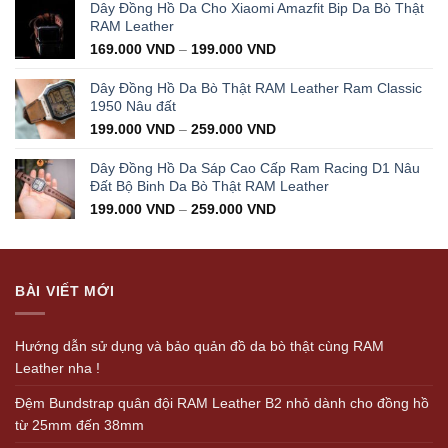
was:
is:
Dây Đồng Hồ Da Cho Xiaomi Amazfit Bip Da Bò Thật
350.000 VND.
199.000 VND.
RAM Leather
169.000
VND
–
199.000
VND
Dây Đồng Hồ Da Bò Thật RAM Leather Ram Classic
1950 Nâu đất
199.000
VND
–
259.000
VND
Dây Đồng Hồ Da Sáp Cao Cấp Ram Racing D1 Nâu
Đất Bộ Binh Da Bò Thật RAM Leather
199.000
VND
–
259.000
VND
BÀI VIẾT MỚI
Hướng dẫn sử dụng và bảo quản đồ da bò thật cùng RAM
Leather nha !
Đệm Bundstrap quân đội RAM Leather B2 nhỏ dành cho đồng hồ
từ 25mm đến 38mm