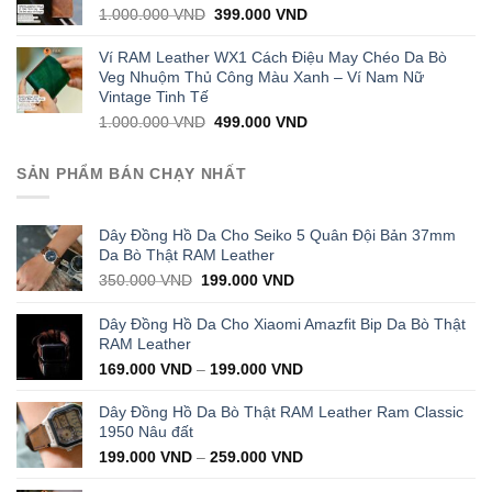
Original
Current
1.000.000
VND
399.000
VND
price
price
was:
is:
Ví RAM Leather WX1 Cách Điệu May Chéo Da Bò
1.000.000 VND.
399.000 VND.
Veg Nhuộm Thủ Công Màu Xanh – Ví Nam Nữ
Vintage Tinh Tế
Original
Current
1.000.000
VND
499.000
VND
price
price
was:
is:
SẢN PHẨM BÁN CHẠY NHẤT
1.000.000 VND.
499.000 VND.
Dây Đồng Hồ Da Cho Seiko 5 Quân Đội Bản 37mm
Da Bò Thật RAM Leather
Original
Current
350.000
VND
199.000
VND
price
price
was:
is:
Dây Đồng Hồ Da Cho Xiaomi Amazfit Bip Da Bò Thật
350.000 VND.
199.000 VND.
RAM Leather
169.000
VND
–
199.000
VND
Dây Đồng Hồ Da Bò Thật RAM Leather Ram Classic
1950 Nâu đất
199.000
VND
–
259.000
VND