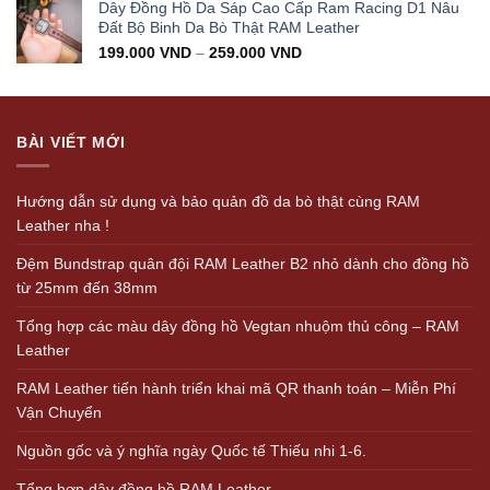
Dây Đồng Hồ Da Sáp Cao Cấp Ram Racing D1 Nâu
Đất Bộ Binh Da Bò Thật RAM Leather
199.000
VND
–
259.000
VND
BÀI VIẾT MỚI
Hướng dẫn sử dụng và bảo quản đồ da bò thật cùng RAM
Leather nha !
Đệm Bundstrap quân đội RAM Leather B2 nhỏ dành cho đồng hồ
từ 25mm đến 38mm
Tổng hợp các màu dây đồng hồ Vegtan nhuộm thủ công – RAM
Leather
RAM Leather tiến hành triển khai mã QR thanh toán – Miễn Phí
Vận Chuyển
Nguồn gốc và ý nghĩa ngày Quốc tế Thiếu nhi 1-6.
Tổng hợp dây đồng hồ RAM Leather