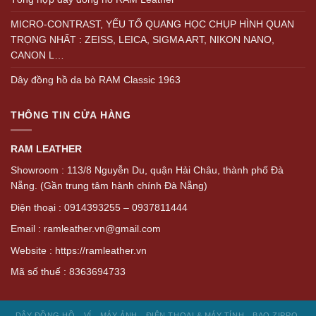
MICRO-CONTRAST, YẾU TỐ QUANG HỌC CHỤP HÌNH QUAN
TRỌNG NHẤT : ZEISS, LEICA, SIGMA ART, NIKON NANO,
CANON L…
Dây đồng hồ da bò RAM Classic 1963
THÔNG TIN CỬA HÀNG
RAM LEATHER
Showroom : 113/8 Nguyễn Du, quận Hải Châu, thành phố Đà
Nẵng. (Gần trung tâm hành chính Đà Nẵng)
Điện thoại : 0914393255 – 0937811444
Email : ramleather.vn@gmail.com
Website : https://ramleather.vn
Mã số thuế : 8363694733
DÂY ĐỒNG HỒ
VÍ
MÁY ẢNH
ĐIỆN THOẠI & MÁY TÍNH
BAO ZIPPO