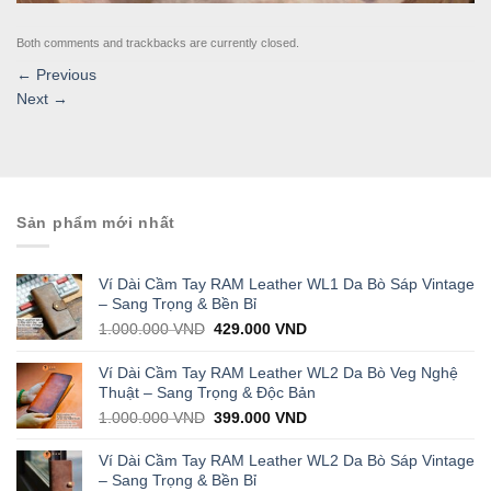
Both comments and trackbacks are currently closed.
←
Previous
Next
→
Sản phẩm mới nhất
Ví Dài Cầm Tay RAM Leather WL1 Da Bò Sáp Vintage
– Sang Trọng & Bền Bỉ
Original
Current
1.000.000
VND
429.000
VND
price
price
was:
is:
Ví Dài Cầm Tay RAM Leather WL2 Da Bò Veg Nghệ
1.000.000 VND.
429.000 VND.
Thuật – Sang Trọng & Độc Bản
Original
Current
1.000.000
VND
399.000
VND
price
price
was:
is:
Ví Dài Cầm Tay RAM Leather WL2 Da Bò Sáp Vintage
1.000.000 VND.
399.000 VND.
– Sang Trọng & Bền Bỉ