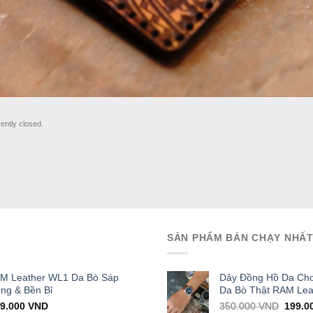
ently closed.
SẢN PHẨM BÁN CHẠY NHẤ
AM Leather WL1 Da Bò Sáp
Dây Đồng Hồ Da Cho
ọng & Bền Bỉ
Da Bò Thật RAM Lea
iginal
Current
Origin
29.000
VND
350.000
VND
199.0