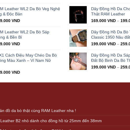
ice
price
price
s:
is:
was:
AM Leather WL2 Da Bò Veg Nghệ
Dây Đồng Hồ Da Cho 
000.000 VND.
429.000 VND.
350.0
g & Độc Bản
Thật RAM Leather
iginal
Current
99.000
VND
169.000
VND
–
199.
ice
price
s:
is:
AM Leather WL2 Da Bò Sáp
Dây Đồng Hồ Da Bò
000.000 VND.
399.000 VND.
ọng & Bền Bỉ
Classic 1950 Nâu đấ
iginal
Current
99.000
VND
199.000
VND
–
259.
ice
price
s:
is:
X1 Cách Điệu May Chéo Da Bò
Dây Đồng Hồ Da Sá
000.000 VND.
399.000 VND.
ông Màu Xanh – Ví Nam Nữ
Đất Bộ Binh Da Bò T
199.000
VND
–
259.
iginal
Current
99.000
VND
ice
price
s:
is:
000.000 VND.
499.000 VND.
n đồ da bò thật cùng RAM Leather nha !
 Leather B2 nhỏ dành cho đồng hồ từ 25mm đến 38mm