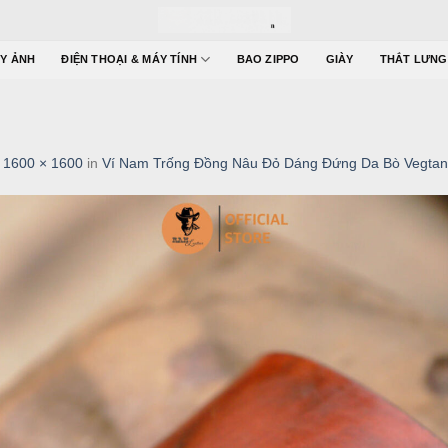
Y ẢNH
ĐIỆN THOẠI & MÁY TÍNH
BAO ZIPPO
GIÀY
THẮT LƯNG
t
1600 × 1600
in
Ví Nam Trống Đồng Nâu Đỏ Dáng Đứng Da Bò Vegta