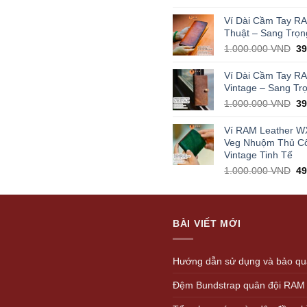
pr
wa
Ví Dài Cầm Tay R
1.
Thuật – Sang Trọn
Or
1.000.000
VND
3
pr
wa
Ví Dài Cầm Tay R
1.
Vintage – Sang Tr
Or
1.000.000
VND
3
pr
wa
Ví RAM Leather W
1.
Veg Nhuộm Thủ C
Vintage Tinh Tế
Or
1.000.000
VND
4
pr
wa
1.
BÀI VIẾT MỚI
Hướng dẫn sử dụng và bảo quả
Đệm Bundstrap quân đội RAM