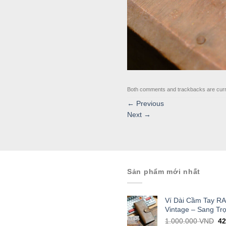
Both comments and trackbacks are curr
←
Previous
Next
→
Sản phẩm mới nhất
Ví Dài Cầm Tay R
Vintage – Sang Tr
Or
1.000.000
VND
4