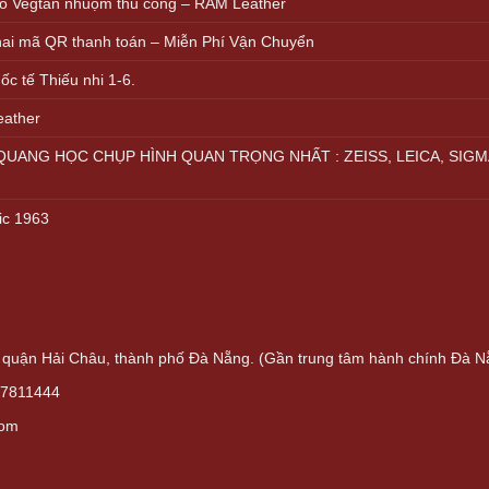
ồ Vegtan nhuộm thủ công – RAM Leather
khai mã QR thanh toán – Miễn Phí Vận Chuyển
c tế Thiếu nhi 1-6.
eather
UANG HỌC CHỤP HÌNH QUAN TRỌNG NHẤT : ZEISS, LEICA, SIGM
ic 1963
quận Hải Châu, thành phố Đà Nẵng. (Gần trung tâm hành chính Đà N
37811444
com