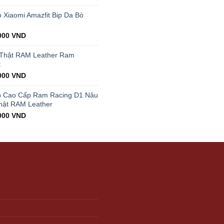
price
is:
Xiaomi Amazfit Bip Da Bò
00 VND.
199.000 VND.
000
VND
 Thật RAM Leather Ram
t
000
VND
p Cao Cấp Ram Racing D1 Nâu
hật RAM Leather
000
VND