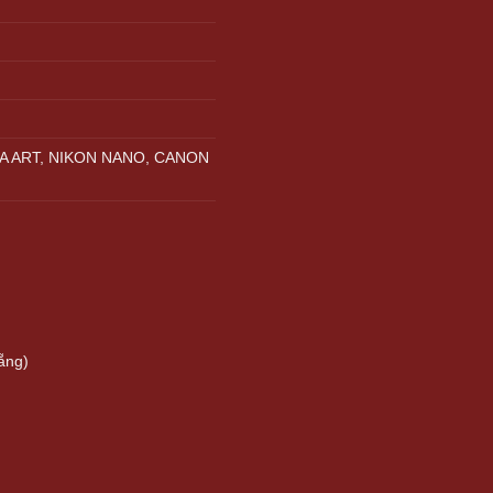
A ART, NIKON NANO, CANON
ẵng)