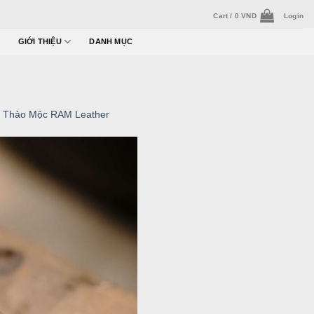
Cart /
0
VND
Login
GIỚI THIỆU
DANH MỤC
n Thảo Mộc RAM Leather