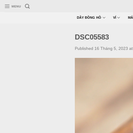
Skip
MENU
to
content
DÂY ĐỒNG HỒ
VÍ
MÁ
DSC05583
Published
16 Tháng 5, 2023
a