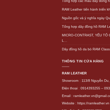
Tổng hợp các màu dây đồng h
RAM Leather tiến hành triển 
Nguồn gốc và ý nghĩa ngày Quố
Tổng hợp dây đồng hồ RAM L
MICRO-CONTRAST, YẾU TỐ Q
L…
Dây đồng hồ da bò RAM Class
THÔNG TIN CỬA HÀNG
RAM LEATHER
Showroom : 113/8 Nguyễn Du, 
Điện thoại : 0914393255 – 09
Email : ramleather.vn@gmail.
Website : https://ramleather.vn