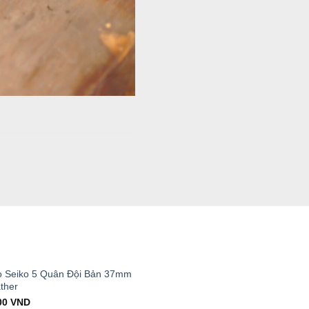
T
 Seiko 5 Quân Đội Bản 37mm
ther
al
Current
00
VND