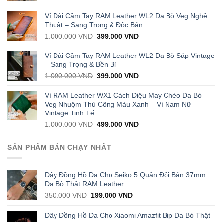
price
price
was:
is:
Ví Dài Cầm Tay RAM Leather WL2 Da Bò Veg Nghệ
1.000.000 VND.
429.000 VND.
Thuật – Sang Trọng & Độc Bản
Original
Current
1.000.000
VND
399.000
VND
price
price
was:
is:
Ví Dài Cầm Tay RAM Leather WL2 Da Bò Sáp Vintage
1.000.000 VND.
399.000 VND.
– Sang Trọng & Bền Bỉ
Original
Current
1.000.000
VND
399.000
VND
price
price
was:
is:
Ví RAM Leather WX1 Cách Điệu May Chéo Da Bò
1.000.000 VND.
399.000 VND.
Veg Nhuộm Thủ Công Màu Xanh – Ví Nam Nữ
Vintage Tinh Tế
Original
Current
1.000.000
VND
499.000
VND
price
price
was:
is:
SẢN PHẨM BÁN CHẠY NHẤT
1.000.000 VND.
499.000 VND.
Dây Đồng Hồ Da Cho Seiko 5 Quân Đội Bản 37mm
Da Bò Thật RAM Leather
Original
Current
350.000
VND
199.000
VND
price
price
was:
is:
Dây Đồng Hồ Da Cho Xiaomi Amazfit Bip Da Bò Thật
350.000 VND.
199.000 VND.