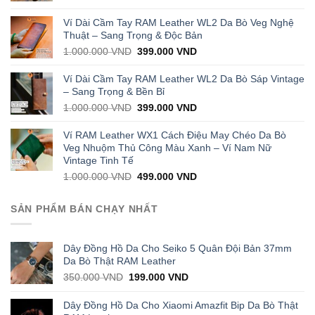
price
price
was:
is:
Ví Dài Cầm Tay RAM Leather WL2 Da Bò Veg Nghệ
1.000.000 VND.
429.000 VND.
Thuật – Sang Trọng & Độc Bản
Original
Current
1.000.000
VND
399.000
VND
price
price
was:
is:
Ví Dài Cầm Tay RAM Leather WL2 Da Bò Sáp Vintage
1.000.000 VND.
399.000 VND.
– Sang Trọng & Bền Bỉ
Original
Current
1.000.000
VND
399.000
VND
price
price
was:
is:
Ví RAM Leather WX1 Cách Điệu May Chéo Da Bò
1.000.000 VND.
399.000 VND.
Veg Nhuộm Thủ Công Màu Xanh – Ví Nam Nữ
Vintage Tinh Tế
Original
Current
1.000.000
VND
499.000
VND
price
price
was:
is:
SẢN PHẨM BÁN CHẠY NHẤT
1.000.000 VND.
499.000 VND.
Dây Đồng Hồ Da Cho Seiko 5 Quân Đội Bản 37mm
Da Bò Thật RAM Leather
Original
Current
350.000
VND
199.000
VND
price
price
was:
is:
Dây Đồng Hồ Da Cho Xiaomi Amazfit Bip Da Bò Thật
350.000 VND.
199.000 VND.