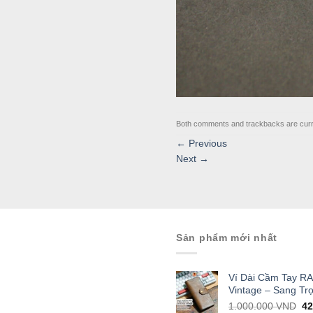
Both comments and trackbacks are curr
←
Previous
Next
→
Sản phẩm mới nhất
Ví Dài Cầm Tay R
Vintage – Sang Tr
Or
1.000.000
VND
4