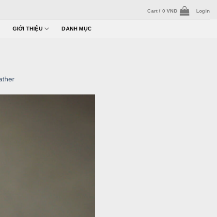
Cart /
0
VND
Login
GIỚI THIỆU
DANH MỤC
ather