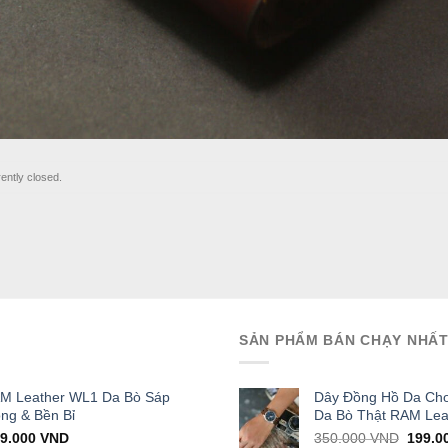
ently closed.
SẢN PHẨM BÁN CHẠY NHẤ
AM Leather WL1 Da Bò Sáp
Dây Đồng Hồ Da Cho
ọng & Bền Bỉ
Da Bò Thật RAM Lea
iginal
Current
Origin
29.000
VND
350.000
VND
199.0