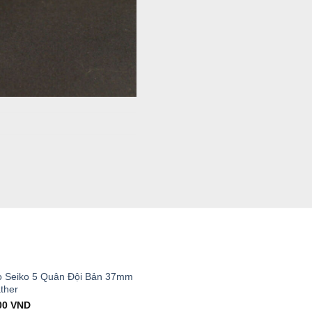
T
 Seiko 5 Quân Đội Bản 37mm
ther
al
Current
00
VND