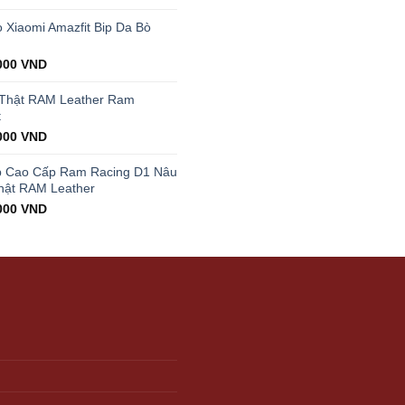
price
is:
Xiaomi Amazfit Bip Da Bò
00 VND.
199.000 VND.
000
VND
 Thật RAM Leather Ram
t
000
VND
p Cao Cấp Ram Racing D1 Nâu
hật RAM Leather
000
VND