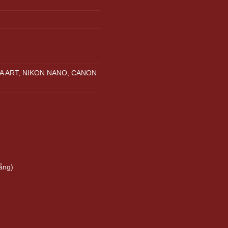
A ART, NIKON NANO, CANON
ẵng)