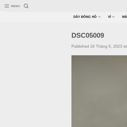
Skip
MENU
to
content
DÂY ĐỒNG HỒ
VÍ
MÁ
DSC05009
Published
16 Tháng 5, 2023
a