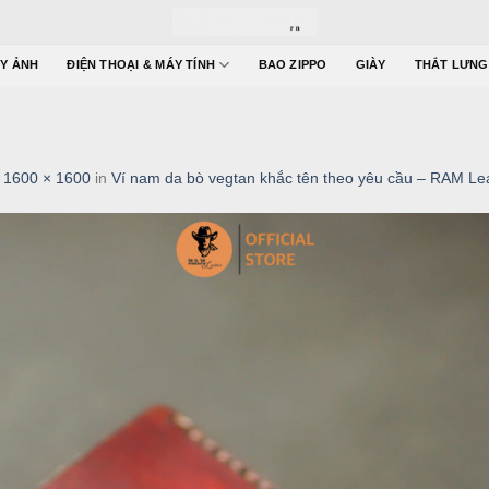
Y ẢNH
ĐIỆN THOẠI & MÁY TÍNH
BAO ZIPPO
GIÀY
THẮT LƯNG
t
1600 × 1600
in
Ví nam da bò vegtan khắc tên theo yêu cầu – RAM Le