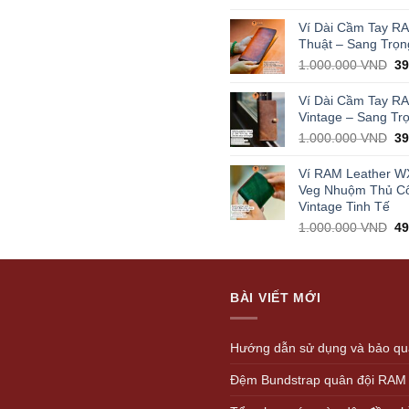
pr
wa
Ví Dài Cầm Tay R
1.
Thuật – Sang Trọn
Or
1.000.000
VND
3
pr
wa
Ví Dài Cầm Tay R
1.
Vintage – Sang Tr
Or
1.000.000
VND
3
pr
wa
Ví RAM Leather W
1.
Veg Nhuộm Thủ C
Vintage Tinh Tế
Or
1.000.000
VND
4
pr
wa
1.
BÀI VIẾT MỚI
Hướng dẫn sử dụng và bảo quả
Đệm Bundstrap quân đội RAM