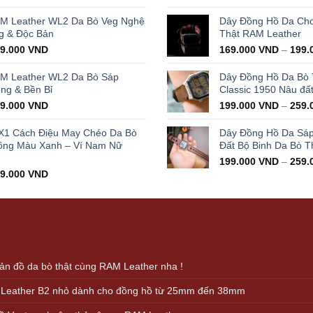
ice
price
price
s:
is:
was:
AM Leather WL2 Da Bò Veg Nghệ
Dây Đồng Hồ Da Cho 
000.000 VND.
429.000 VND.
350.0
g & Độc Bản
Thật RAM Leather
iginal
Current
99.000
VND
169.000
VND
–
199.
ice
price
s:
is:
AM Leather WL2 Da Bò Sáp
Dây Đồng Hồ Da Bò
000.000 VND.
399.000 VND.
ọng & Bền Bỉ
Classic 1950 Nâu đấ
iginal
Current
99.000
VND
199.000
VND
–
259.
ice
price
s:
is:
X1 Cách Điệu May Chéo Da Bò
Dây Đồng Hồ Da Sá
000.000 VND.
399.000 VND.
ông Màu Xanh – Ví Nam Nữ
Đất Bộ Binh Da Bò T
199.000
VND
–
259.
iginal
Current
99.000
VND
ice
price
s:
is:
000.000 VND.
499.000 VND.
n đồ da bò thật cùng RAM Leather nha !
 Leather B2 nhỏ dành cho đồng hồ từ 25mm đến 38mm