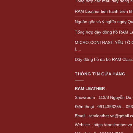
Tổng hợp các màu dây đồng h
RAM Leather tiến hành triển 
Nguồn gốc và ý nghĩa ngày Quố
Tổng hợp dây đồng hồ RAM L
MICRO-CONTRAST, YẾU TỐ Q
L…
Dây đồng hồ da bò RAM Class
THÔNG TIN CỬA HÀNG
RAM LEATHER
Showroom : 113/8 Nguyễn Du, 
Điện thoại : 0914393255 – 09
Email : ramleather.vn@gmail.
Website : https://ramleather.vn