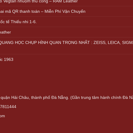
ồ Vegtan nhuộm thủ công – RAM Leather
khai mã QR thanh toán – Miễn Phí Vận Chuyển
c tế Thiếu nhi 1-6.
eather
UANG HỌC CHỤP HÌNH QUAN TRỌNG NHẤT : ZEISS, LEICA, SIGM
ic 1963
quận Hải Châu, thành phố Đà Nẵng. (Gần trung tâm hành chính Đà N
37811444
com