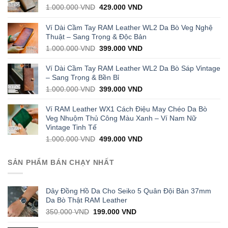
Original
Current
1.000.000
VND
429.000
VND
price
price
was:
is:
Ví Dài Cầm Tay RAM Leather WL2 Da Bò Veg Nghệ
1.000.000 VND.
429.000 VND.
Thuật – Sang Trọng & Độc Bản
Original
Current
1.000.000
VND
399.000
VND
price
price
was:
is:
Ví Dài Cầm Tay RAM Leather WL2 Da Bò Sáp Vintage
1.000.000 VND.
399.000 VND.
– Sang Trọng & Bền Bỉ
Original
Current
1.000.000
VND
399.000
VND
price
price
was:
is:
Ví RAM Leather WX1 Cách Điệu May Chéo Da Bò
1.000.000 VND.
399.000 VND.
Veg Nhuộm Thủ Công Màu Xanh – Ví Nam Nữ
Vintage Tinh Tế
Original
Current
1.000.000
VND
499.000
VND
price
price
was:
is:
SẢN PHẨM BÁN CHẠY NHẤT
1.000.000 VND.
499.000 VND.
Dây Đồng Hồ Da Cho Seiko 5 Quân Đội Bản 37mm
Da Bò Thật RAM Leather
Original
Current
350.000
VND
199.000
VND
price
price