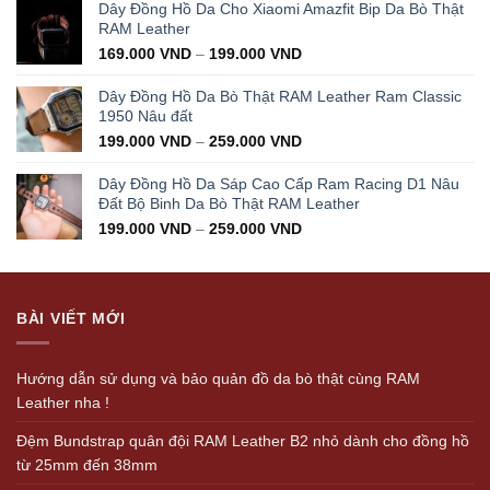
was:
is:
Dây Đồng Hồ Da Cho Xiaomi Amazfit Bip Da Bò Thật
350.000 VND.
199.000 VND.
RAM Leather
169.000
VND
–
199.000
VND
Dây Đồng Hồ Da Bò Thật RAM Leather Ram Classic
1950 Nâu đất
199.000
VND
–
259.000
VND
Dây Đồng Hồ Da Sáp Cao Cấp Ram Racing D1 Nâu
Đất Bộ Binh Da Bò Thật RAM Leather
199.000
VND
–
259.000
VND
BÀI VIẾT MỚI
Hướng dẫn sử dụng và bảo quản đồ da bò thật cùng RAM
Leather nha !
Đệm Bundstrap quân đội RAM Leather B2 nhỏ dành cho đồng hồ
từ 25mm đến 38mm