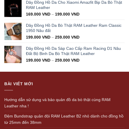
was:
is:
Dây Đồng Hồ Da Cho Xiaomi Amazfit Bip Da Bò Thật
350.000 VND.
199.000 VND.
RAM Leather
169.000
VND
–
199.000
VND
Dây Đồng Hồ Da Bò Thật RAM Leather Ram Classic
1950 Nâu đất
199.000
VND
–
259.000
VND
Dây Đồng Hồ Da Sáp Cao Cấp Ram Racing D1 Nâu
Đất Bộ Binh Da Bò Thật RAM Leather
199.000
VND
–
259.000
VND
BÀI VIẾT MỚI
Hướng dẫn sử dụng và bảo quản đồ da bò thật cùng RAM
Leather nha !
Đệm Bundstrap quân đội RAM Leather B2 nhỏ dành cho đồng hồ
từ 25mm đến 38mm