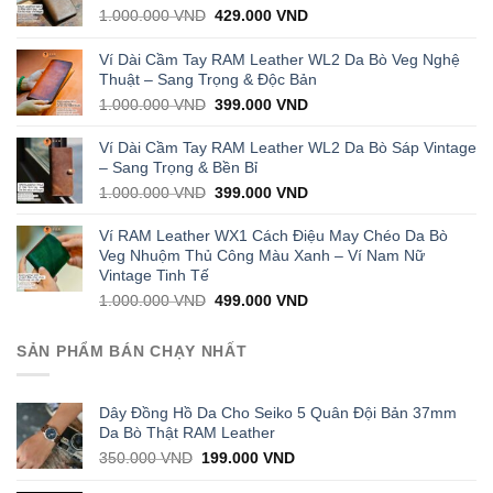
Original
Current
1.000.000
VND
429.000
VND
price
price
was:
is:
Ví Dài Cầm Tay RAM Leather WL2 Da Bò Veg Nghệ
1.000.000 VND.
429.000 VND.
Thuật – Sang Trọng & Độc Bản
Original
Current
1.000.000
VND
399.000
VND
price
price
was:
is:
Ví Dài Cầm Tay RAM Leather WL2 Da Bò Sáp Vintage
1.000.000 VND.
399.000 VND.
– Sang Trọng & Bền Bỉ
Original
Current
1.000.000
VND
399.000
VND
price
price
was:
is:
Ví RAM Leather WX1 Cách Điệu May Chéo Da Bò
1.000.000 VND.
399.000 VND.
Veg Nhuộm Thủ Công Màu Xanh – Ví Nam Nữ
Vintage Tinh Tế
Original
Current
1.000.000
VND
499.000
VND
price
price
was:
is:
SẢN PHẨM BÁN CHẠY NHẤT
1.000.000 VND.
499.000 VND.
Dây Đồng Hồ Da Cho Seiko 5 Quân Đội Bản 37mm
Da Bò Thật RAM Leather
Original
Current
350.000
VND
199.000
VND
price
price