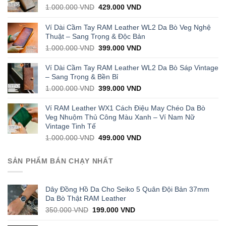
Original
Current
1.000.000
VND
429.000
VND
price
price
was:
is:
Ví Dài Cầm Tay RAM Leather WL2 Da Bò Veg Nghệ
1.000.000 VND.
429.000 VND.
Thuật – Sang Trọng & Độc Bản
Original
Current
1.000.000
VND
399.000
VND
price
price
was:
is:
Ví Dài Cầm Tay RAM Leather WL2 Da Bò Sáp Vintage
1.000.000 VND.
399.000 VND.
– Sang Trọng & Bền Bỉ
Original
Current
1.000.000
VND
399.000
VND
price
price
was:
is:
Ví RAM Leather WX1 Cách Điệu May Chéo Da Bò
1.000.000 VND.
399.000 VND.
Veg Nhuộm Thủ Công Màu Xanh – Ví Nam Nữ
Vintage Tinh Tế
Original
Current
1.000.000
VND
499.000
VND
price
price
was:
is:
SẢN PHẨM BÁN CHẠY NHẤT
1.000.000 VND.
499.000 VND.
Dây Đồng Hồ Da Cho Seiko 5 Quân Đội Bản 37mm
Da Bò Thật RAM Leather
Original
Current
350.000
VND
199.000
VND
price
price