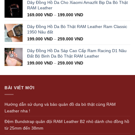
was:
is:
Dây Đồng Hồ Da Cho Xiaomi Amazfit Bip Da Bò Thật
350.000 VND.
199.000 VND.
RAM Leather
169.000
VND
–
199.000
VND
Dây Đồng Hồ Da Bò Thật RAM Leather Ram Classic
1950 Nâu đất
199.000
VND
–
259.000
VND
Dây Đồng Hồ Da Sáp Cao Cấp Ram Racing D1 Nâu
Đất Bộ Binh Da Bò Thật RAM Leather
199.000
VND
–
259.000
VND
BÀI VIẾT MỚI
Hướng dẫn sử dụng và bảo quản đồ da bò thật cùng RAM
Leather nha !
Đệm Bundstrap quân đội RAM Leather B2 nhỏ dành cho đồng hồ
từ 25mm đến 38mm