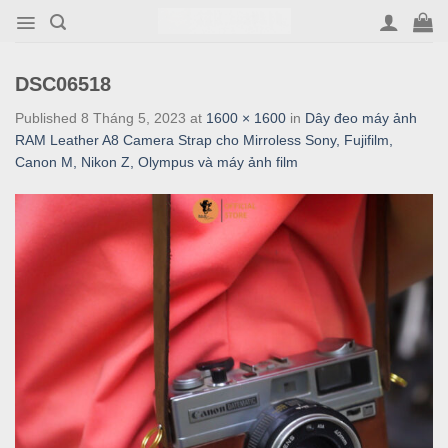
Skip
to
content
DSC06518
Published
8 Tháng 5, 2023
at
1600 × 1600
in
Dây đeo máy ảnh
RAM Leather A8 Camera Strap cho Mirroless Sony, Fujifilm,
Canon M, Nikon Z, Olympus và máy ảnh film