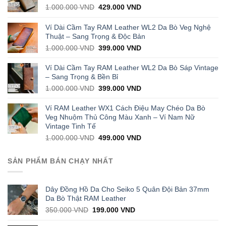
Original
Current
1.000.000
VND
429.000
VND
price
price
was:
is:
Ví Dài Cầm Tay RAM Leather WL2 Da Bò Veg Nghệ
1.000.000 VND.
429.000 VND.
Thuật – Sang Trọng & Độc Bản
Original
Current
1.000.000
VND
399.000
VND
price
price
was:
is:
Ví Dài Cầm Tay RAM Leather WL2 Da Bò Sáp Vintage
1.000.000 VND.
399.000 VND.
– Sang Trọng & Bền Bỉ
Original
Current
1.000.000
VND
399.000
VND
price
price
was:
is:
Ví RAM Leather WX1 Cách Điệu May Chéo Da Bò
1.000.000 VND.
399.000 VND.
Veg Nhuộm Thủ Công Màu Xanh – Ví Nam Nữ
Vintage Tinh Tế
Original
Current
1.000.000
VND
499.000
VND
price
price
was:
is:
SẢN PHẨM BÁN CHẠY NHẤT
1.000.000 VND.
499.000 VND.
Dây Đồng Hồ Da Cho Seiko 5 Quân Đội Bản 37mm
Da Bò Thật RAM Leather
Original
Current
350.000
VND
199.000
VND
price
price