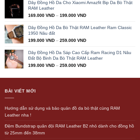
was:
is:
Dây Đồng Hồ Da Cho Xiaomi Amazfit Bip Da Bò Thật
350.000 VND.
199.000 VND.
RAM Leather
169.000
VND
–
199.000
VND
Dây Đồng Hồ Da Bò Thật RAM Leather Ram Classic
1950 Nâu đất
199.000
VND
–
259.000
VND
Dây Đồng Hồ Da Sáp Cao Cấp Ram Racing D1 Nâu
Đất Bộ Binh Da Bò Thật RAM Leather
199.000
VND
–
259.000
VND
BÀI VIẾT MỚI
Hướng dẫn sử dụng và bảo quản đồ da bò thật cùng RAM
Leather nha !
Đệm Bundstrap quân đội RAM Leather B2 nhỏ dành cho đồng hồ
từ 25mm đến 38mm