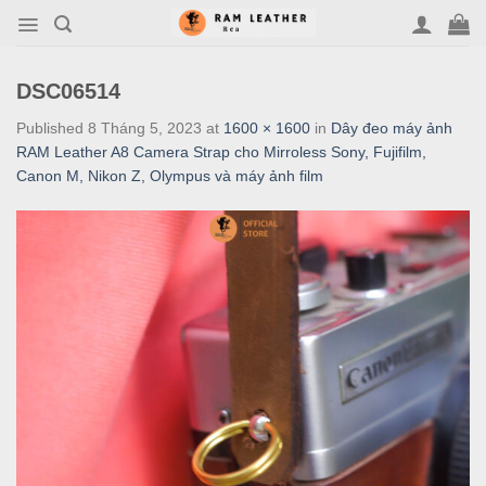
Skip
to
content
DSC06514
Published
8 Tháng 5, 2023
at
1600 × 1600
in
Dây đeo máy ảnh
RAM Leather A8 Camera Strap cho Mirroless Sony, Fujifilm,
Canon M, Nikon Z, Olympus và máy ảnh film