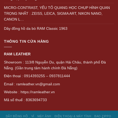
MICRO-CONTRAST, YẾU TỐ QUANG HỌC CHỤP HÌNH QUAN
TRỌNG NHẤT : ZEISS, LEICA, SIGMA ART, NIKON NANO,
CANON L…
Dây đồng hồ da bò RAM Classic 1963
THÔNG TIN CỬA HÀNG
RAM LEATHER
Showroom : 113/8 Nguyễn Du, quận Hải Châu, thành phố Đà
Nẵng. (Gần trung tâm hành chính Đà Nẵng)
Điện thoại : 0914393255 – 0937811444
Email : ramleather.vn@gmail.com
Website : https://ramleather.vn
Mã số thuế : 8363694733
DÂY ĐỒNG HỒ
VÍ
MÁY ẢNH
ĐIỆN THOẠI & MÁY TÍNH
BAO ZIPPO