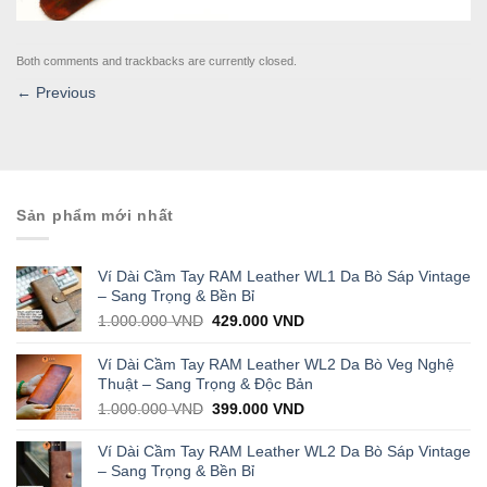
Both comments and trackbacks are currently closed.
←
Previous
Sản phẩm mới nhất
Ví Dài Cầm Tay RAM Leather WL1 Da Bò Sáp Vintage
– Sang Trọng & Bền Bỉ
Original
Current
1.000.000
VND
429.000
VND
price
price
was:
is:
Ví Dài Cầm Tay RAM Leather WL2 Da Bò Veg Nghệ
1.000.000 VND.
429.000 VND.
Thuật – Sang Trọng & Độc Bản
Original
Current
1.000.000
VND
399.000
VND
price
price
was:
is:
Ví Dài Cầm Tay RAM Leather WL2 Da Bò Sáp Vintage
1.000.000 VND.
399.000 VND.
– Sang Trọng & Bền Bỉ