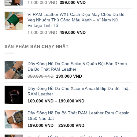
Original
Current
1.000.000
VND
399.000
VND
price
price
was:
is:
Ví RAM Leather WX1 Cách Điệu May Chéo Da Bò
1.000.000 VND.
399.000 VND.
Veg Nhuộm Thủ Công Màu Xanh – Ví Nam Nữ
Vintage Tinh Tế
Original
Current
1.000.000
VND
499.000
VND
price
price
was:
is:
SẢN PHẨM BÁN CHẠY NHẤT
1.000.000 VND.
499.000 VND.
Dây Đồng Hồ Da Cho Seiko 5 Quân Đội Bản 37mm
Da Bò Thật RAM Leather
Original
Current
350.000
VND
199.000
VND
price
price
was:
is:
Dây Đồng Hồ Da Cho Xiaomi Amazfit Bip Da Bò Thật
350.000 VND.
199.000 VND.
RAM Leather
169.000
VND
–
199.000
VND
Dây Đồng Hồ Da Bò Thật RAM Leather Ram Classic
1950 Nâu đất
199.000
VND
–
259.000
VND