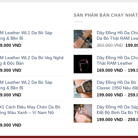
SẢN PHẨM BÁN CHẠY NHẤ
AM Leather WL1 Da Bò Sáp
Dây Đồng Hồ Da Cho
ọng & Bền Bỉ
Da Bò Thật RAM Lea
iginal
Current
Origin
29.000
VND
350.000
VND
199.0
ice
price
price
s:
is:
was:
AM Leather WL2 Da Bò Veg Nghệ
Dây Đồng Hồ Da Cho 
000.000 VND.
429.000 VND.
350.0
g & Độc Bản
Thật RAM Leather
iginal
Current
99.000
VND
169.000
VND
–
199.
ice
price
s:
is:
AM Leather WL2 Da Bò Sáp
Dây Đồng Hồ Da Bò
000.000 VND.
399.000 VND.
ọng & Bền Bỉ
Classic 1950 Nâu đấ
iginal
Current
99.000
VND
199.000
VND
–
259.
ice
price
s:
is:
X1 Cách Điệu May Chéo Da Bò
Dây Đồng Hồ Da Sá
000.000 VND.
399.000 VND.
ông Màu Xanh – Ví Nam Nữ
Đất Bộ Binh Da Bò T
199.000
VND
–
259.
iginal
Current
99.000
VND
ice
price
s:
is: