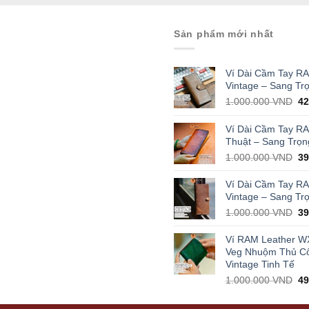
Sản phẩm mới nhất
Ví Dài Cầm Tay R
Vintage – Sang Tr
Or
1.000.000
VND
4
pr
wa
Ví Dài Cầm Tay R
1.
Thuật – Sang Trọn
Or
1.000.000
VND
3
pr
wa
Ví Dài Cầm Tay R
1.
Vintage – Sang Tr
Or
1.000.000
VND
3
pr
wa
Ví RAM Leather W
1.
Veg Nhuộm Thủ C
Vintage Tinh Tế
Or
1.000.000
VND
4
pr
wa