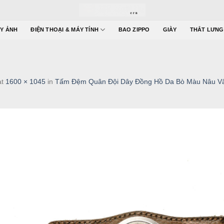
Y ẢNH
ĐIỆN THOẠI & MÁY TÍNH
BAO ZIPPO
GIÀY
THẮT LƯNG
at
1600 × 1045
in
Tấm Đệm Quân Đội Dây Đồng Hồ Da Bò Màu Nâu Vâ