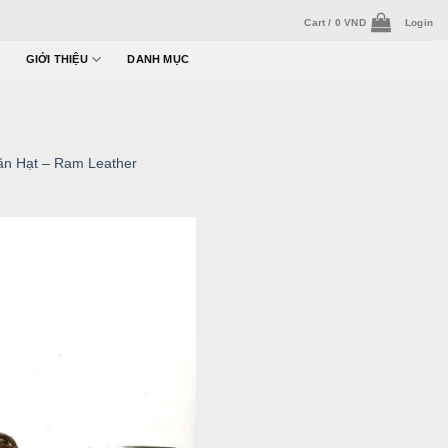
Cart /
0
VND
Login
GIỚI THIỆU
DANH MỤC
n Hạt – Ram Leather