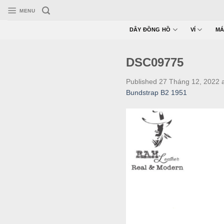
Skip
MENU
to
content
DÂY ĐỒNG HỒ
VÍ
MÁ
DSC09775
Published
27 Tháng 12, 2022
Bundstrap B2 1951