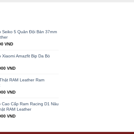
T
 Seiko 5 Quân Đội Bản 37mm
ther
al
Current
00
VND
price
is:
Xiaomi Amazfit Bip Da Bò
00 VND.
199.000 VND.
000
VND
 Thật RAM Leather Ram
t
000
VND
p Cao Cấp Ram Racing D1 Nâu
hật RAM Leather
000
VND