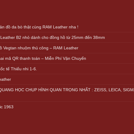
000.000 VND.
499.000 VND.
n đồ da bò thật cùng RAM Leather nha !
 Leather B2 nhỏ dành cho đồng hồ từ 25mm đến 38mm
ồ Vegtan nhuộm thủ công – RAM Leather
khai mã QR thanh toán – Miễn Phí Vận Chuyển
c tế Thiếu nhi 1-6.
eather
UANG HỌC CHỤP HÌNH QUAN TRỌNG NHẤT : ZEISS, LEICA, SIGM
ic 1963