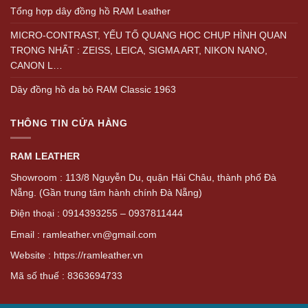
Tổng hợp dây đồng hồ RAM Leather
MICRO-CONTRAST, YẾU TỐ QUANG HỌC CHỤP HÌNH QUAN
TRỌNG NHẤT : ZEISS, LEICA, SIGMA ART, NIKON NANO,
CANON L…
Dây đồng hồ da bò RAM Classic 1963
THÔNG TIN CỬA HÀNG
RAM LEATHER
Showroom : 113/8 Nguyễn Du, quận Hải Châu, thành phố Đà
Nẵng. (Gần trung tâm hành chính Đà Nẵng)
Điện thoại : 0914393255 – 0937811444
Email : ramleather.vn@gmail.com
Website : https://ramleather.vn
Mã số thuế : 8363694733