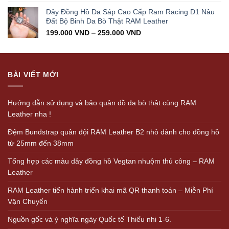
Dây Đồng Hồ Da Sáp Cao Cấp Ram Racing D1 Nâu
Đất Bộ Binh Da Bò Thật RAM Leather
199.000
VND
–
259.000
VND
BÀI VIẾT MỚI
Hướng dẫn sử dụng và bảo quản đồ da bò thật cùng RAM
Leather nha !
Đệm Bundstrap quân đội RAM Leather B2 nhỏ dành cho đồng hồ
từ 25mm đến 38mm
Tổng hợp các màu dây đồng hồ Vegtan nhuộm thủ công – RAM
Leather
RAM Leather tiến hành triển khai mã QR thanh toán – Miễn Phí
Vận Chuyển
Nguồn gốc và ý nghĩa ngày Quốc tế Thiếu nhi 1-6.