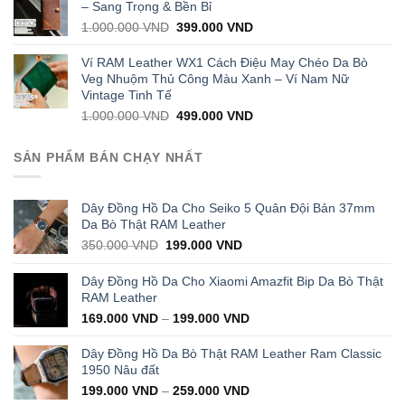
1.000.000 VND.
399.000 VND.
– Sang Trọng & Bền Bỉ
Original
Current
1.000.000
VND
399.000
VND
price
price
was:
is:
Ví RAM Leather WX1 Cách Điệu May Chéo Da Bò
1.000.000 VND.
399.000 VND.
Veg Nhuộm Thủ Công Màu Xanh – Ví Nam Nữ
Vintage Tinh Tế
Original
Current
1.000.000
VND
499.000
VND
price
price
was:
is:
SẢN PHẨM BÁN CHẠY NHẤT
1.000.000 VND.
499.000 VND.
Dây Đồng Hồ Da Cho Seiko 5 Quân Đội Bản 37mm
Da Bò Thật RAM Leather
Original
Current
350.000
VND
199.000
VND
price
price
was:
is:
Dây Đồng Hồ Da Cho Xiaomi Amazfit Bip Da Bò Thật
350.000 VND.
199.000 VND.
RAM Leather
169.000
VND
–
199.000
VND
Dây Đồng Hồ Da Bò Thật RAM Leather Ram Classic
1950 Nâu đất
199.000
VND
–
259.000
VND