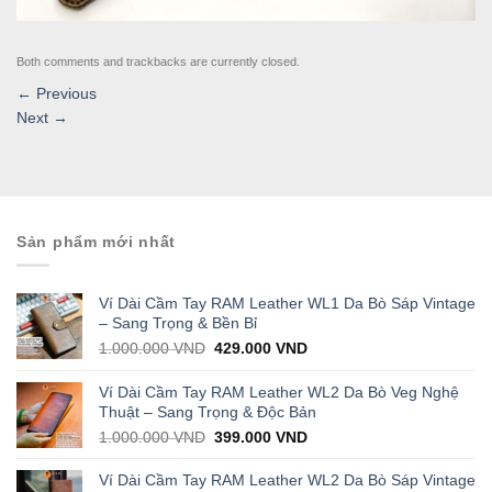
Both comments and trackbacks are currently closed.
←
Previous
Next
→
Sản phẩm mới nhất
Ví Dài Cầm Tay RAM Leather WL1 Da Bò Sáp Vintage
– Sang Trọng & Bền Bỉ
Original
Current
1.000.000
VND
429.000
VND
price
price
was:
is:
Ví Dài Cầm Tay RAM Leather WL2 Da Bò Veg Nghệ
1.000.000 VND.
429.000 VND.
Thuật – Sang Trọng & Độc Bản
Original
Current
1.000.000
VND
399.000
VND
price
price
was:
is:
Ví Dài Cầm Tay RAM Leather WL2 Da Bò Sáp Vintage