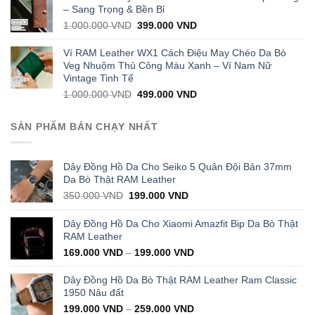
1.000.000 VND.
399.000 VND.
– Sang Trọng & Bền Bỉ
Original
Current
1.000.000
VND
399.000
VND
price
price
was:
is:
Ví RAM Leather WX1 Cách Điệu May Chéo Da Bò
1.000.000 VND.
399.000 VND.
Veg Nhuộm Thủ Công Màu Xanh – Ví Nam Nữ
Vintage Tinh Tế
Original
Current
1.000.000
VND
499.000
VND
price
price
was:
is:
SẢN PHẨM BÁN CHẠY NHẤT
1.000.000 VND.
499.000 VND.
Dây Đồng Hồ Da Cho Seiko 5 Quân Đội Bản 37mm
Da Bò Thật RAM Leather
Original
Current
350.000
VND
199.000
VND
price
price
was:
is:
Dây Đồng Hồ Da Cho Xiaomi Amazfit Bip Da Bò Thật
350.000 VND.
199.000 VND.
RAM Leather
169.000
VND
–
199.000
VND
Dây Đồng Hồ Da Bò Thật RAM Leather Ram Classic
1950 Nâu đất
199.000
VND
–
259.000
VND