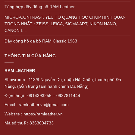
Tổng hợp dây đồng hồ RAM Leather
MICRO-CONTRAST, YẾU TỐ QUANG HỌC CHỤP HÌNH QUAN
TRỌNG NHẤT : ZEISS, LEICA, SIGMA ART, NIKON NANO,
CANON L…
Dây đồng hồ da bò RAM Classic 1963
THÔNG TIN CỬA HÀNG
RAM LEATHER
Showroom : 113/8 Nguyễn Du, quận Hải Châu, thành phố Đà
Nẵng. (Gần trung tâm hành chính Đà Nẵng)
Điện thoại : 0914393255 – 0937811444
Email : ramleather.vn@gmail.com
Website : https://ramleather.vn
Mã số thuế : 8363694733