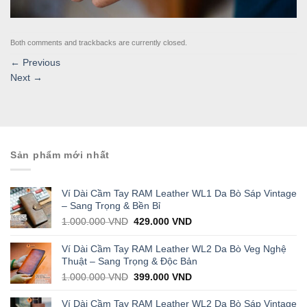
Both comments and trackbacks are currently closed.
←
Previous
Next
→
Sản phẩm mới nhất
Ví Dài Cầm Tay RAM Leather WL1 Da Bò Sáp Vintage
– Sang Trọng & Bền Bỉ
Original
Current
1.000.000
VND
429.000
VND
price
price
was:
is:
Ví Dài Cầm Tay RAM Leather WL2 Da Bò Veg Nghệ
1.000.000 VND.
429.000 VND.
Thuật – Sang Trọng & Độc Bản
Original
Current
1.000.000
VND
399.000
VND
price
price
was:
is:
Ví Dài Cầm Tay RAM Leather WL2 Da Bò Sáp Vintage