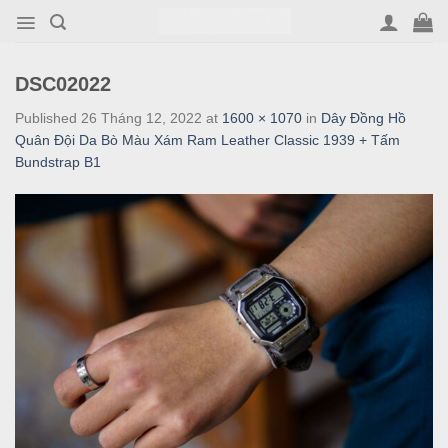
Skip
to
content
DSC02022
Published
26 Tháng 12, 2022
at
1600 × 1070
in
Dây Đồng Hồ
Quân Đội Da Bò Màu Xám Ram Leather Classic 1939 + Tấm
Bundstrap B1