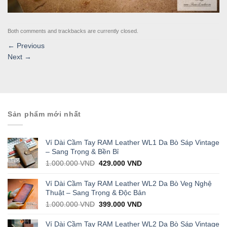
Both comments and trackbacks are currently closed.
←
Previous
Next
→
Sản phẩm mới nhất
Ví Dài Cầm Tay RAM Leather WL1 Da Bò Sáp Vintage
– Sang Trọng & Bền Bỉ
Original
Current
1.000.000
VND
429.000
VND
price
price
was:
is:
Ví Dài Cầm Tay RAM Leather WL2 Da Bò Veg Nghệ
1.000.000 VND.
429.000 VND.
Thuật – Sang Trọng & Độc Bản
Original
Current
1.000.000
VND
399.000
VND
price
price
was:
is:
Ví Dài Cầm Tay RAM Leather WL2 Da Bò Sáp Vintage