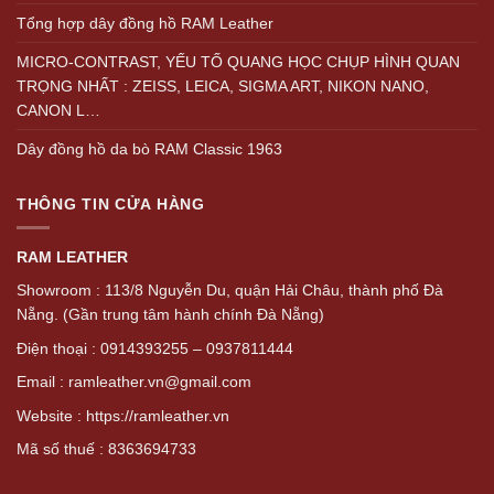
Tổng hợp dây đồng hồ RAM Leather
MICRO-CONTRAST, YẾU TỐ QUANG HỌC CHỤP HÌNH QUAN
TRỌNG NHẤT : ZEISS, LEICA, SIGMA ART, NIKON NANO,
CANON L…
Dây đồng hồ da bò RAM Classic 1963
THÔNG TIN CỬA HÀNG
RAM LEATHER
Showroom : 113/8 Nguyễn Du, quận Hải Châu, thành phố Đà
Nẵng. (Gần trung tâm hành chính Đà Nẵng)
Điện thoại : 0914393255 – 0937811444
Email : ramleather.vn@gmail.com
Website : https://ramleather.vn
Mã số thuế : 8363694733