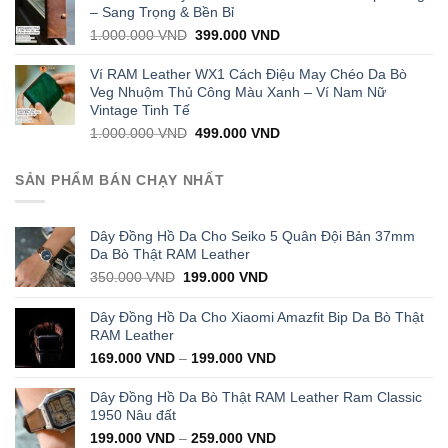
1.000.000 VND.
399.000 VND.
– Sang Trọng & Bền Bỉ
Original
Current
1.000.000
VND
399.000
VND
price
price
was:
is:
Ví RAM Leather WX1 Cách Điệu May Chéo Da Bò
1.000.000 VND.
399.000 VND.
Veg Nhuộm Thủ Công Màu Xanh – Ví Nam Nữ
Vintage Tinh Tế
Original
Current
1.000.000
VND
499.000
VND
price
price
was:
is:
SẢN PHẨM BÁN CHẠY NHẤT
1.000.000 VND.
499.000 VND.
Dây Đồng Hồ Da Cho Seiko 5 Quân Đội Bản 37mm
Da Bò Thật RAM Leather
Original
Current
350.000
VND
199.000
VND
price
price
was:
is:
Dây Đồng Hồ Da Cho Xiaomi Amazfit Bip Da Bò Thật
350.000 VND.
199.000 VND.
RAM Leather
169.000
VND
–
199.000
VND
Dây Đồng Hồ Da Bò Thật RAM Leather Ram Classic
1950 Nâu đất
199.000
VND
–
259.000
VND