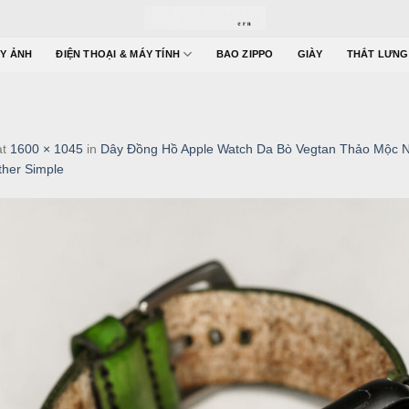
Y ẢNH
ĐIỆN THOẠI & MÁY TÍNH
BAO ZIPPO
GIÀY
THẮT LƯNG
at
1600 × 1045
in
Dây Đồng Hồ Apple Watch Da Bò Vegtan Thảo Mộc
her Simple