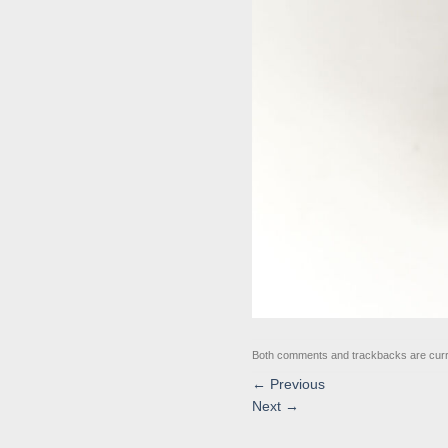
Both comments and trackbacks are curr
←
Previous
Next
→