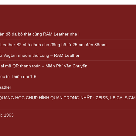
s:
is:
000.000 VND.
499.000 VND.
n đồ da bò thật cùng RAM Leather nha !
 Leather B2 nhỏ dành cho đồng hồ từ 25mm đến 38mm
ồ Vegtan nhuộm thủ công – RAM Leather
khai mã QR thanh toán – Miễn Phí Vận Chuyển
c tế Thiếu nhi 1-6.
eather
UANG HỌC CHỤP HÌNH QUAN TRỌNG NHẤT : ZEISS, LEICA, SIGM
ic 1963