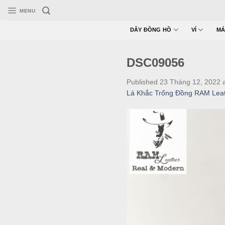
Skip
MENU
to
content
DÂY ĐỒNG HỒ
VÍ
MÁ
DSC09056
Published
23 Tháng 12, 2022
Lá Khắc Trống Đồng RAM Leat