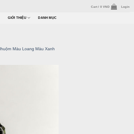
Cart /
0
VND
Login
GIỚI THIỆU
DANH MỤC
 Nhuộm Màu Loang Màu Xanh