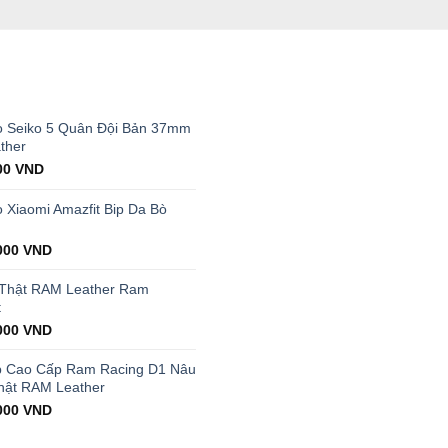
T
 Seiko 5 Quân Đội Bản 37mm
ther
al
Current
00
VND
price
is:
Xiaomi Amazfit Bip Da Bò
00 VND.
199.000 VND.
000
VND
 Thật RAM Leather Ram
t
000
VND
p Cao Cấp Ram Racing D1 Nâu
hật RAM Leather
000
VND