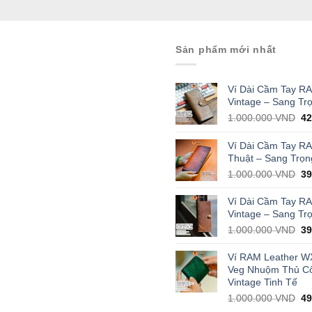
Sản phẩm mới nhất
Ví Dài Cầm Tay R
Vintage – Sang Tr
Or
1.000.000
VND
4
pr
wa
Ví Dài Cầm Tay R
1.
Thuật – Sang Trọn
Or
1.000.000
VND
3
pr
wa
Ví Dài Cầm Tay R
1.
Vintage – Sang Tr
Or
1.000.000
VND
3
pr
wa
Ví RAM Leather W
1.
Veg Nhuộm Thủ C
Vintage Tinh Tế
Or
1.000.000
VND
4
pr