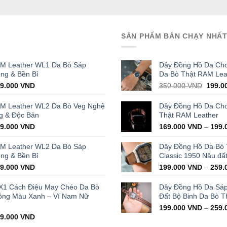
SẢN PHẨM BÁN CHẠY NHẤ
AM Leather WL1 Da Bò Sáp
Dây Đồng Hồ Da Cho
ọng & Bền Bỉ
Da Bò Thật RAM Lea
iginal
Current
Origin
29.000
VND
350.000
VND
199.0
ice
price
price
s:
is:
was:
AM Leather WL2 Da Bò Veg Nghệ
Dây Đồng Hồ Da Cho 
000.000 VND.
429.000 VND.
350.0
g & Độc Bản
Thật RAM Leather
iginal
Current
99.000
VND
169.000
VND
–
199.
ice
price
s:
is:
AM Leather WL2 Da Bò Sáp
Dây Đồng Hồ Da Bò
000.000 VND.
399.000 VND.
ọng & Bền Bỉ
Classic 1950 Nâu đấ
iginal
Current
99.000
VND
199.000
VND
–
259.
ice
price
s:
is:
X1 Cách Điệu May Chéo Da Bò
Dây Đồng Hồ Da Sá
000.000 VND.
399.000 VND.
ông Màu Xanh – Ví Nam Nữ
Đất Bộ Binh Da Bò T
199.000
VND
–
259.
iginal
Current
99.000
VND
ice
price