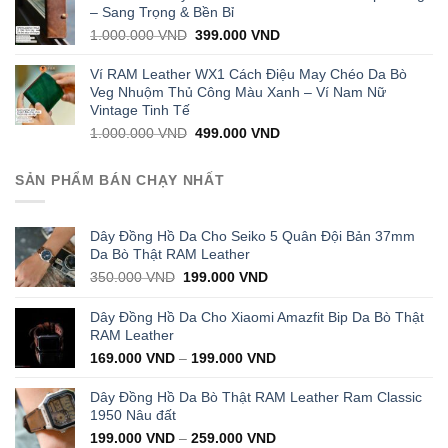
1.000.000 VND.
399.000 VND.
– Sang Trọng & Bền Bỉ
Original
Current
1.000.000
VND
399.000
VND
price
price
was:
is:
Ví RAM Leather WX1 Cách Điệu May Chéo Da Bò
1.000.000 VND.
399.000 VND.
Veg Nhuộm Thủ Công Màu Xanh – Ví Nam Nữ
Vintage Tinh Tế
Original
Current
1.000.000
VND
499.000
VND
price
price
was:
is:
SẢN PHẨM BÁN CHẠY NHẤT
1.000.000 VND.
499.000 VND.
Dây Đồng Hồ Da Cho Seiko 5 Quân Đội Bản 37mm
Da Bò Thật RAM Leather
Original
Current
350.000
VND
199.000
VND
price
price
was:
is:
Dây Đồng Hồ Da Cho Xiaomi Amazfit Bip Da Bò Thật
350.000 VND.
199.000 VND.
RAM Leather
169.000
VND
–
199.000
VND
Dây Đồng Hồ Da Bò Thật RAM Leather Ram Classic
1950 Nâu đất
199.000
VND
–
259.000
VND