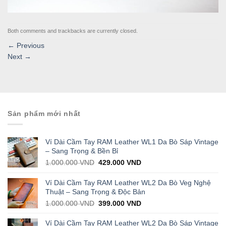
Both comments and trackbacks are currently closed.
←
Previous
Next
→
Sản phẩm mới nhất
Ví Dài Cầm Tay RAM Leather WL1 Da Bò Sáp Vintage
– Sang Trọng & Bền Bỉ
Original
Current
1.000.000
VND
429.000
VND
price
price
was:
is:
Ví Dài Cầm Tay RAM Leather WL2 Da Bò Veg Nghệ
1.000.000 VND.
429.000 VND.
Thuật – Sang Trọng & Độc Bản
Original
Current
1.000.000
VND
399.000
VND
price
price
was:
is:
Ví Dài Cầm Tay RAM Leather WL2 Da Bò Sáp Vintage