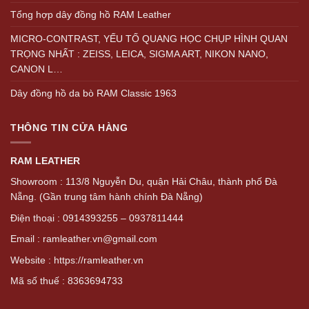
Tổng hợp dây đồng hồ RAM Leather
MICRO-CONTRAST, YẾU TỐ QUANG HỌC CHỤP HÌNH QUAN
TRỌNG NHẤT : ZEISS, LEICA, SIGMA ART, NIKON NANO,
CANON L…
Dây đồng hồ da bò RAM Classic 1963
THÔNG TIN CỬA HÀNG
RAM LEATHER
Showroom : 113/8 Nguyễn Du, quận Hải Châu, thành phố Đà
Nẵng. (Gần trung tâm hành chính Đà Nẵng)
Điện thoại : 0914393255 – 0937811444
Email : ramleather.vn@gmail.com
Website : https://ramleather.vn
Mã số thuế : 8363694733