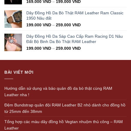
169.000
VND
–
199.000
VND
Dây Đồng Hồ Da Bò Thật RAM Leather Ram Classic
1950 Nâu đất
199.000
VND
–
259.000
VND
Dây Đồng Hồ Da Sáp Cao Cấp Ram Racing D1 Nâu
Đất Bộ Binh Da Bò Thật RAM Leather
199.000
VND
–
259.000
VND
BÀI VIẾT MỚI
Hướng dẫn sử dụng và bảo quản đồ da bò thật cùng RAM
Leather nha !
Đệm Bundstrap quân đội RAM Leather B2 nhỏ dành cho đồng hồ
từ 25mm đến 38mm
Tổng hợp các màu dây đồng hồ Vegtan nhuộm thủ công – RAM
Leather