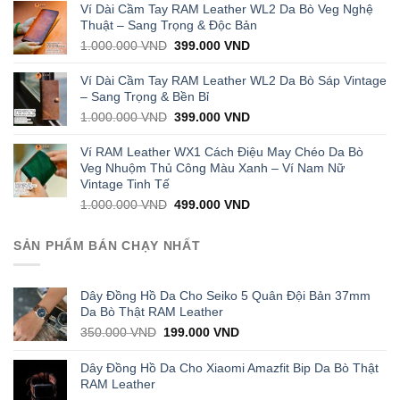
was:
is:
Ví Dài Cầm Tay RAM Leather WL2 Da Bò Veg Nghệ
1.000.000 VND.
429.000 VND.
Thuật – Sang Trọng & Độc Bản
Original
Current
1.000.000
VND
399.000
VND
price
price
was:
is:
Ví Dài Cầm Tay RAM Leather WL2 Da Bò Sáp Vintage
1.000.000 VND.
399.000 VND.
– Sang Trọng & Bền Bỉ
Original
Current
1.000.000
VND
399.000
VND
price
price
was:
is:
Ví RAM Leather WX1 Cách Điệu May Chéo Da Bò
1.000.000 VND.
399.000 VND.
Veg Nhuộm Thủ Công Màu Xanh – Ví Nam Nữ
Vintage Tinh Tế
Original
Current
1.000.000
VND
499.000
VND
price
price
was:
is:
SẢN PHẨM BÁN CHẠY NHẤT
1.000.000 VND.
499.000 VND.
Dây Đồng Hồ Da Cho Seiko 5 Quân Đội Bản 37mm
Da Bò Thật RAM Leather
Original
Current
350.000
VND
199.000
VND
price
price
was:
is:
Dây Đồng Hồ Da Cho Xiaomi Amazfit Bip Da Bò Thật
350.000 VND.
199.000 VND.
RAM Leather