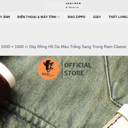
Y ẢNH
ĐIỆN THOẠI & MÁY TÍNH
BAO ZIPPO
GIÀY
THẮT LƯNG
t
1600 × 1600
in
Dây Đồng Hồ Da Màu Trắng Sang Trọng Ram Classic