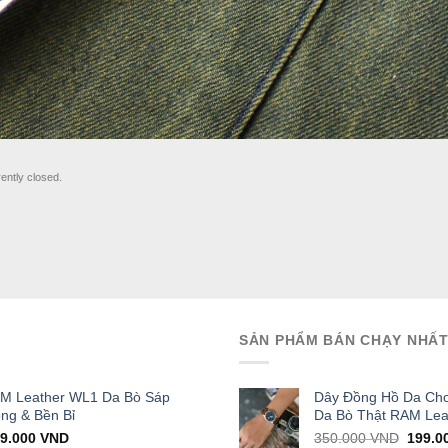
ently closed.
SẢN PHẨM BÁN CHẠY NHẤ
AM Leather WL1 Da Bò Sáp
Dây Đồng Hồ Da Cho
ọng & Bền Bỉ
Da Bò Thật RAM Lea
iginal
Current
Origin
29.000
VND
350.000
VND
199.0