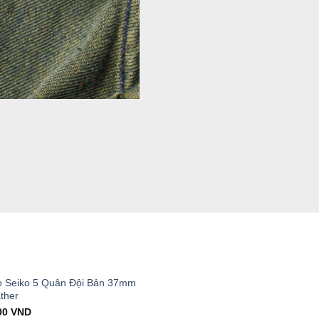
T
 Seiko 5 Quân Đội Bản 37mm
ther
al
Current
00
VND