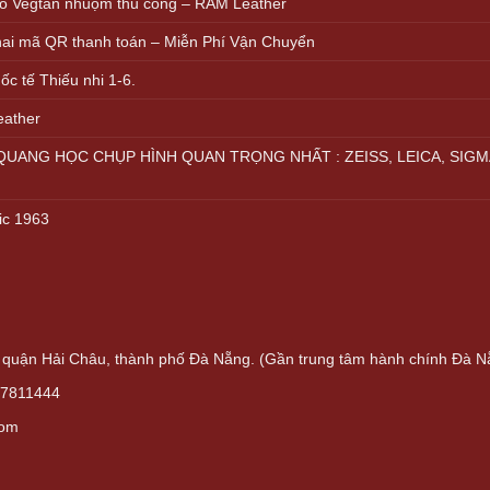
ồ Vegtan nhuộm thủ công – RAM Leather
khai mã QR thanh toán – Miễn Phí Vận Chuyển
c tế Thiếu nhi 1-6.
eather
UANG HỌC CHỤP HÌNH QUAN TRỌNG NHẤT : ZEISS, LEICA, SIGM
ic 1963
quận Hải Châu, thành phố Đà Nẵng. (Gần trung tâm hành chính Đà N
37811444
com