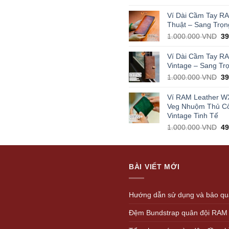
pr
wa
Ví Dài Cầm Tay R
1.
Thuật – Sang Trọn
Or
1.000.000
VND
3
pr
wa
Ví Dài Cầm Tay R
1.
Vintage – Sang Tr
Or
1.000.000
VND
3
pr
wa
Ví RAM Leather W
1.
Veg Nhuộm Thủ C
Vintage Tinh Tế
Or
1.000.000
VND
4
pr
wa
1.
BÀI VIẾT MỚI
Hướng dẫn sử dụng và bảo quả
Đệm Bundstrap quân đội RAM