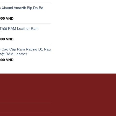
price
is:
Xiaomi Amazfit Bip Da Bò
00 VND.
199.000 VND.
000
VND
 Thật RAM Leather Ram
t
000
VND
p Cao Cấp Ram Racing D1 Nâu
hật RAM Leather
000
VND