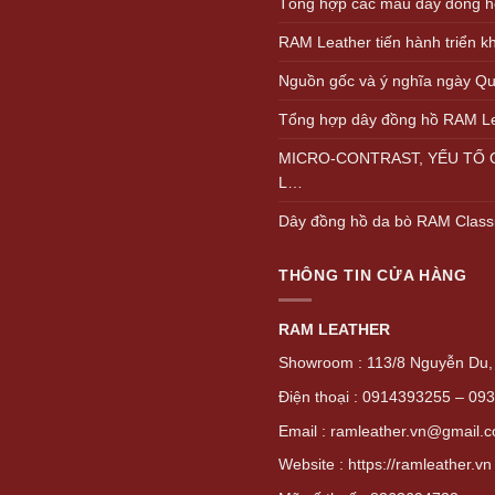
Tổng hợp các màu dây đồng h
RAM Leather tiến hành triển 
Nguồn gốc và ý nghĩa ngày Quố
Tổng hợp dây đồng hồ RAM L
MICRO-CONTRAST, YẾU TỐ Q
L…
Dây đồng hồ da bò RAM Class
THÔNG TIN CỬA HÀNG
RAM LEATHER
Showroom : 113/8 Nguyễn Du, 
Điện thoại : 0914393255 – 09
Email : ramleather.vn@gmail.
Website : https://ramleather.vn