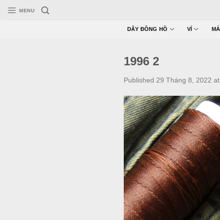
Skip
MENU
to
content
DÂY ĐỒNG HỒ
VÍ
MÁ
1996 2
Published
29 Tháng 8, 2022
a