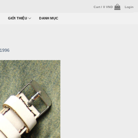
Cart /
0
VND
Login
GIỚI THIỆU
DANH MỤC
 1996