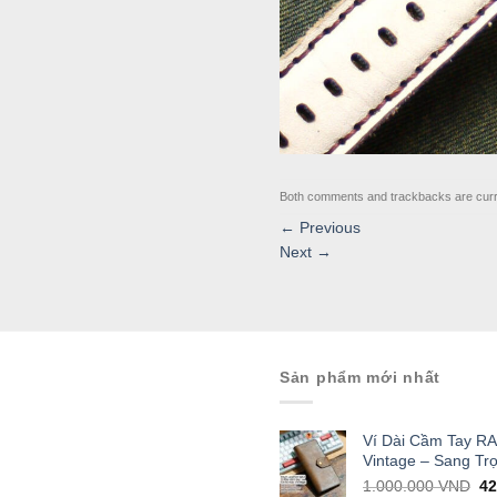
Both comments and trackbacks are curr
←
Previous
Next
→
Sản phẩm mới nhất
Ví Dài Cầm Tay R
Vintage – Sang Tr
Or
1.000.000
VND
4