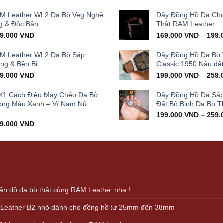
ice
price
price
s:
is:
was:
AM Leather WL2 Da Bò Veg Nghệ
Dây Đồng Hồ Da Cho 
000.000 VND.
429.000 VND.
350.0
g & Độc Bản
Thật RAM Leather
iginal
Current
99.000
VND
169.000
VND
–
199.
ice
price
s:
is:
AM Leather WL2 Da Bò Sáp
Dây Đồng Hồ Da Bò
000.000 VND.
399.000 VND.
ọng & Bền Bỉ
Classic 1950 Nâu đấ
iginal
Current
99.000
VND
199.000
VND
–
259.
ice
price
s:
is:
X1 Cách Điệu May Chéo Da Bò
Dây Đồng Hồ Da Sá
000.000 VND.
399.000 VND.
ông Màu Xanh – Ví Nam Nữ
Đất Bộ Binh Da Bò T
199.000
VND
–
259.
iginal
Current
99.000
VND
ice
price
s:
is:
000.000 VND.
499.000 VND.
n đồ da bò thật cùng RAM Leather nha !
 Leather B2 nhỏ dành cho đồng hồ từ 25mm đến 38mm